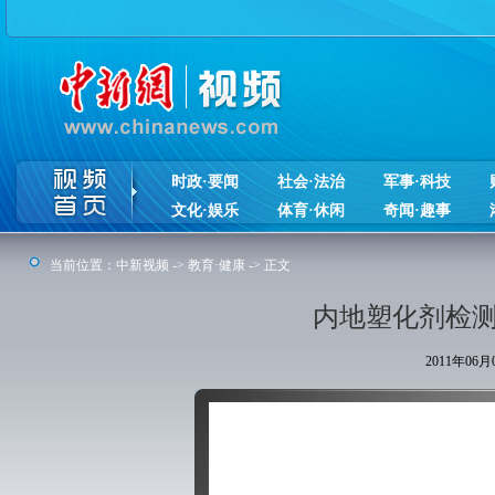
时政·要闻
社会·法治
军事·科技
文化·娱乐
体育·休闲
奇闻·趣事
当前位置：
中新视频
->
教育·健康
-> 正文
内地塑化剂检测
2011年06