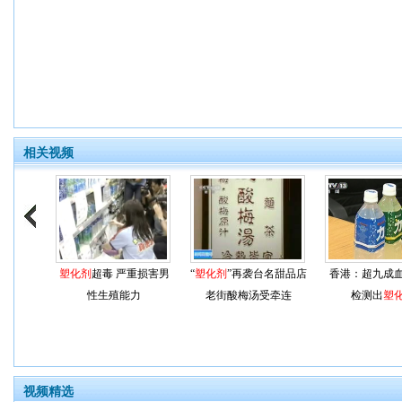
相关视频
塑化剂
超毒 严重损害男
“
塑化剂
”再袭台名甜品店
香港：超九成
性生殖能力
老街酸梅汤受牵连
检测出
塑
视频精选