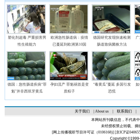
塑化剂超毒 严重损害男
欧洲急性肠道病：疫情
德国研究发现快速检测
广
性生殖能力
已蔓延到欧洲第10国
肠道致病菌株方法
德国：急性肠道疾病“罪
孕妇流产 罪魁祸首是变
“毒黄瓜”蔓延 多国引发
如
魁”并非西班牙黄瓜
质粽子
恐慌
关于我们
|
About us
|
联系我们
|
本网站所刊载信息，不代表中
未经授权禁止转载、摘
[
网上传播视听节目许可证（0106168)
] [
京ICP证04065
Copyright ©1999