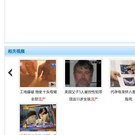
相关视频
工地爆破 致使十头母猪
美国父子5人被控性犯罪
代孕母亲怀八
全部
流产
强迫11岁女孩
流产
险死