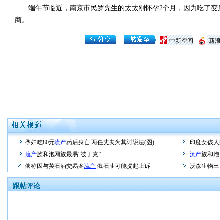
端午节临近，南京市民罗先生的太太刚怀孕2个月，因为吃了变质
商。
中新空间
新
孕妇吃80元
流产
药后身亡 两任丈夫为其讨说法(图)
印度女孩人数
流产
族和泡网族最易“被丁克”
流产
族和泡
俄称因与英石油交易案
流产
俄石油可能提起上诉
沃森生物三
跟帖评论