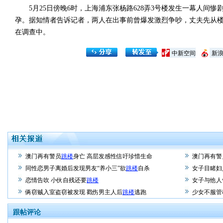
5月25日傍晚6时，上海浦东张杨路628弄3号楼发生一幕人间惨
孕。据知情者告诉记者，两人在出事前曾爆发激烈争吵，丈夫先从楼
在调查中。
中新空间
新
澳门再有警员
跳楼
身亡 高层发感性信吁珍惜生命
澳门再有警
同性恋男子离婚后发现男友“养小三”欲
跳楼
自杀
女子目睹妇
恋情告吹 小伙自残还要
跳楼
女子与他人
俩窃贼入室盗窃被发现 戳伤男主人后
跳楼
逃跑
少女不服管
跟帖评论