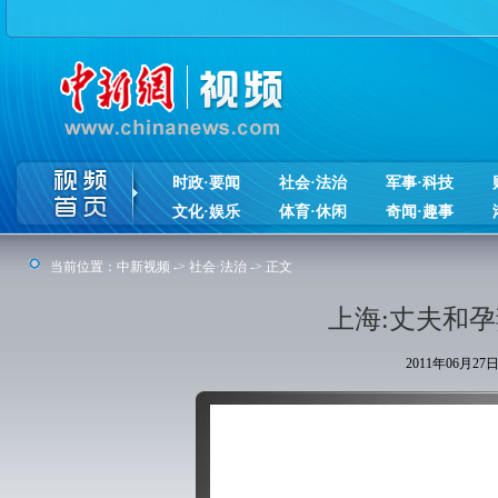
时政·要闻
社会·法治
军事·科技
文化·娱乐
体育·休闲
奇闻·趣事
当前位置：
中新视频
->
社会·法治
-> 正文
上海:丈夫和
2011年06月2