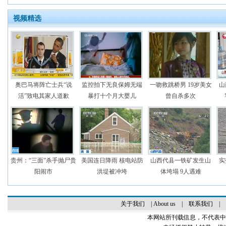
视频精选
奥巴马将阵亡士兵“说
监控拍下无良保姆无端
一吻救跳桥男 19岁美女
山
活”致电其家人道歉
暴打十个月大婴儿
曾自杀多次
贵州：“三面”杀手抛尸贵
美国连日降雨 核电站防
山西代县一铁矿发生山
实
阳闹市
洪堤被冲垮
体垮塌 9人遇难
关于我们
|
About us
|
联系我们
|
本网站所刊载信息，不代表中