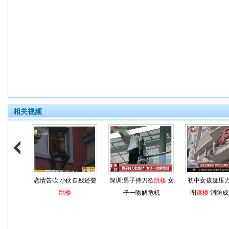
相关视频
恋情告吹 小伙自残还要
深圳:男子持刀欲
跳楼
女
初中女孩疑压
跳楼
子一吻解危机
图
跳楼
消防成