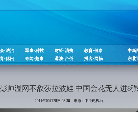
会·法治
军事·科技
财经·消费
教育·健康
中新
育·休闲
奇闻·趣事
港澳·台侨
播客·网摘
东北
彭帅温网不敌莎拉波娃 中国金花无人进8
2011年06月28日 08:30 来源：中央电视台