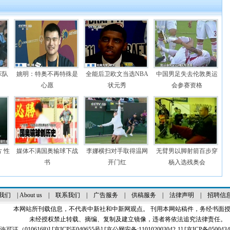
床队
姚明：特奥不再特殊是
全能后卫欧文当选NBA
中国男足失去伦敦奥运
心愿
状元秀
会参赛资格
 性
媒体不满国奥输球下战
李娜横扫对手取得温网
无臂男以脚射箭百步穿
书
开门红
杨入选残奥会
我们
|
About us
|
联系我们
|
广告服务
|
供稿服务
|
法律声明
|
招聘信
本网站所刊载信息，不代表中新社和中新网观点。 刊用本网站稿件，务经书面
未经授权禁止转载、摘编、复制及建立镜像，违者将依法追究法律责任。
证（0106168)
] [
京ICP证040655号
] [京公网安备:110102003042-1] [
京ICP备0500434