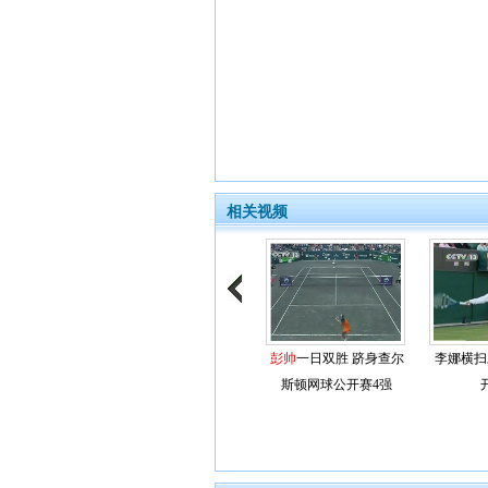
相关视频
彭帅
一日双胜 跻身查尔
李娜横扫
斯顿网球公开赛4强