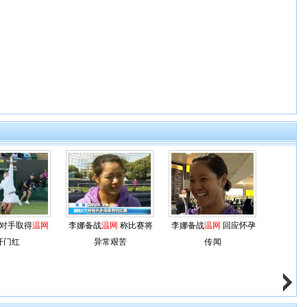
对手取得
温网
李娜备战
温网
称比赛将
李娜备战
温网
回应怀孕
开门红
异常艰苦
传闻