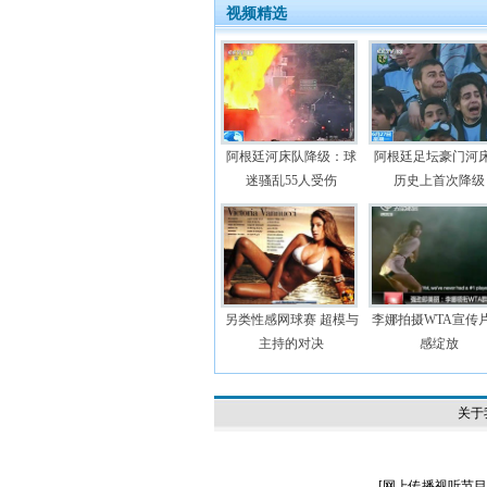
视频精选
阿根廷河床队降级：球
阿根廷足坛豪门河
迷骚乱55人受伤
历史上首次降级
另类性感网球赛 超模与
李娜拍摄WTA宣传片
主持的对决
感绽放
关于
[
网上传播视听节目许可