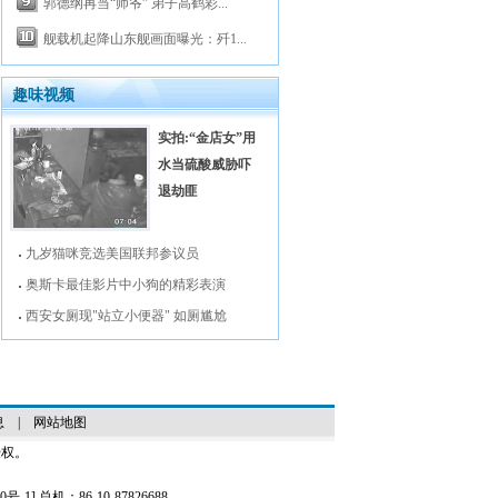
郭德纲再当“师爷” 弟子高鹤彩...
舰载机起降山东舰画面曝光：歼1...
趣味视频
实拍:“金店女”用
水当硫酸威胁吓
退劫匪
九岁猫咪竞选美国联邦参议员
奥斯卡最佳影片中小狗的精彩表演
西安女厕现"站立小便器" 如厕尴尬
息
|
网站地图
授权。
0号-1
] 总机：86-10-87826688