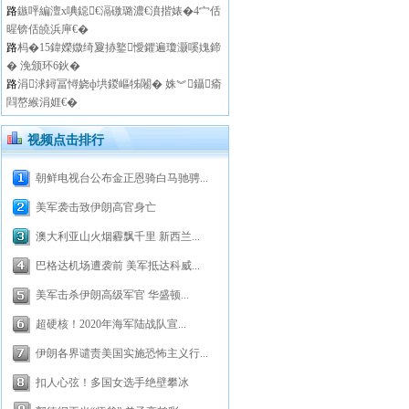
路
鏃呯編澶х唺鐚€滆礉璐濃€濆揩婊�4宀佸
暒锛佸皢浜庘€�
路
杩�15鍏嬫媺绮夐捇鐜懓鑺遍瓊灏嗘媿鍗
� 浼颁环6鈥�
路
涓浗鐞冨憳娆ф垬鍐嶇牬闂� 姝︾鑷瘉
閰嶅緱涓娾€�
视频点击排行
朝鲜电视台公布金正恩骑白马驰骋...
美军袭击致伊朗高官身亡
澳大利亚山火烟霾飘千里 新西兰...
巴格达机场遭袭前 美军抵达科威...
美军击杀伊朗高级军官 华盛顿...
超硬核！2020年海军陆战队宣...
伊朗各界谴责美国实施恐怖主义行...
扣人心弦！多国女选手绝壁攀冰