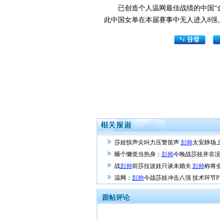
已创造个人温网最佳战绩的中国“金花
此中国女单在本届赛事中无人进入8强
莎娃惊声尖叫力压警笛声
彭帅
太安静场
睡个懒觉当热身：
彭帅
今晚战莎娃并非
战
彭帅
前莎拉波娃只谈未婚夫
彭帅
称将
温网：
彭帅
今战莎娃冲击八强 技术环节P
跟帖评论