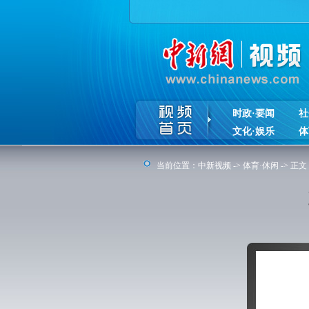
时政·要闻
社
文化·娱乐
体
当前位置：
中新视频
->
体育·休闲
-> 正文