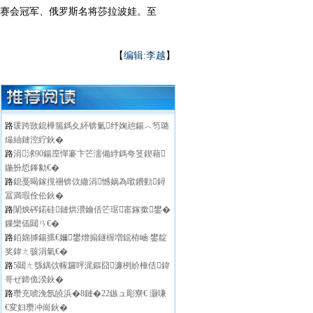
4年赛会冠军、俄罗斯名将莎拉波娃。至
【
编辑:李越
】
路
瑗跨敳鎴樺箷鎷夊紑锛氭纾婅兘鍚︿笉璐
熶紬鏈涳紵鈥�
路
涓浗90鍚庢憚褰卞笀濡備綍鎷夸笅鍥藉
鍦扮悊鎽勨€�
路
鎴戞暍鎵撹祵锛佽繖涓憾娲為噷鐨勭鐞
冨満瑕佺伀鈥�
路
闈炴硶鍩硅鏈烘瀯鑰佸笀琚寚鎵撳鐢�
鏁欒偛閮ㄢ€�
路
銆婂摢鍚掋€嬭鐢熷搧鐩楃増鐚栫崡 鐢靛
奖鍏ㄤ骇涓氣€�
路
5閮ㄤ綔鍝佽幏鑼呯浘鏂囧濂栵紒棰佸鍏
哥ぜ鍗佹湀鈥�
路
瓒充唬浼氬皢浜�8鏈�22鏃ュ彫寮€ 灏嗛
€変妇瓒冲崗鈥�