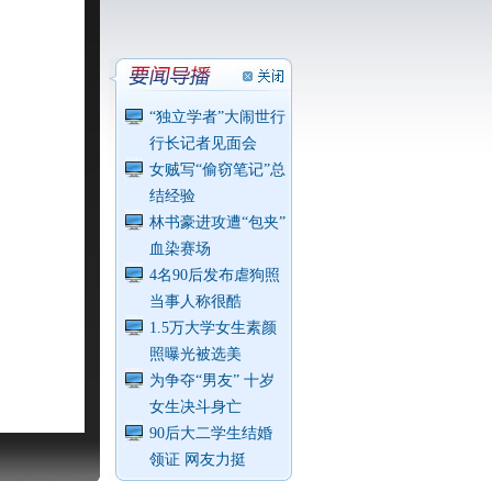
“独立学者”大闹世行
行长记者见面会
女贼写“偷窃笔记”总
结经验
林书豪进攻遭“包夹”
血染赛场
4名90后发布虐狗照
当事人称很酷
1.5万大学女生素颜
照曝光被选美
为争夺“男友” 十岁
女生决斗身亡
90后大二学生结婚
领证 网友力挺