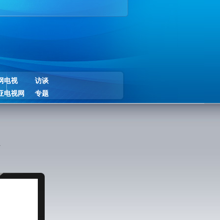
网电视
访谈
亚电视网
专题
强