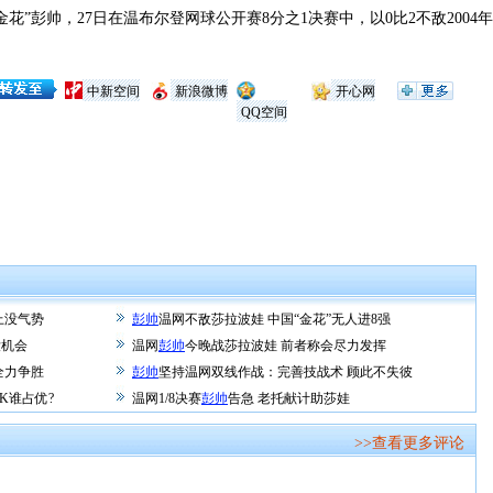
”彭帅，27日在温布尔登网球公开赛8分之1决赛中，以0比2不敌200
。
中新空间
新浪微博
开心网
QQ空间
上没气势
彭帅
温网不敌莎拉波娃 中国“金花”无人进8强
没机会
温网
彭帅
今晚战莎拉波娃 前者称会尽力发挥
全力争胜
彭帅
坚持温网双线作战：完善技战术 顾此不失彼
K谁占优?
温网1/8决赛
彭帅
告急 老托献计助莎娃
>>查看更多评论