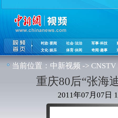
时政·要闻
社会·法治
军事·科技
文化·娱乐
体育·休闲
奇闻·趣事
当前位置：
中新视频
->
CNSTV
重庆80后“张海
2011年07月07