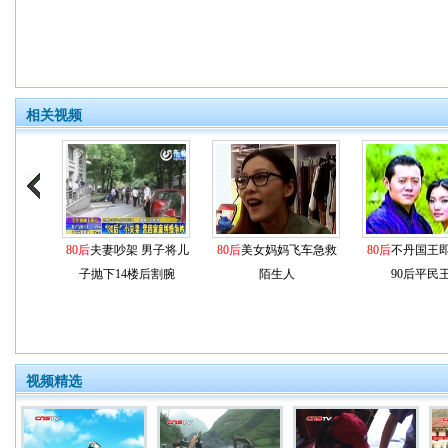
相关视频
80后
夫妻吵架 男子将儿
80后
美女妈妈飞车急救
80后
不丹国王
子抛下14楼后割腕
陌生人
90后平民
视频精选