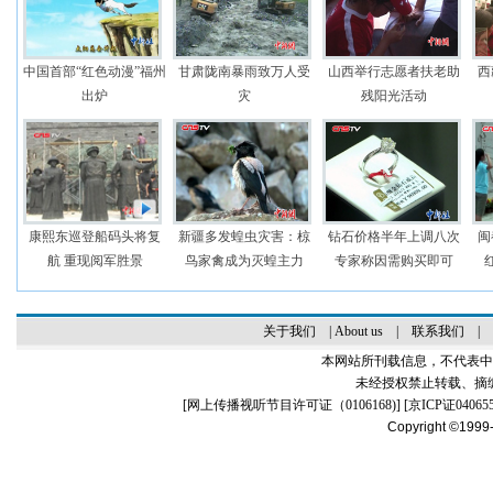
中国首部“红色动漫”福州
甘肃陇南暴雨致万人受
山西举行志愿者扶老助
西
出炉
灾
残阳光活动
康熙东巡登船码头将复
新疆多发蝗虫灾害：椋
钻石价格半年上调八次
闽
航 重现阅军胜景
鸟家禽成为灭蝗主力
专家称因需购买即可
关于我们
|
About us
|
联系我们
|
本网站所刊载信息，不代表中
未经授权禁止转载、摘
[
网上传播视听节目许可证（0106168)
] [
京ICP证04065
Copyright ©1999