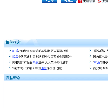
中新空间
新
80后
冲动酿血案90后助其逃跑 两人双双获刑
“网络理财”
80后
小伙沉迷彩票赌球 挪单位百万资金获刑5年
国内家电最
网银理财产品受
80后
追捧 大大节约银行成本
“
80后
”彩民
“裸婚”时代来临？中国
80后
这么说（图）
西安现888
跟帖评论