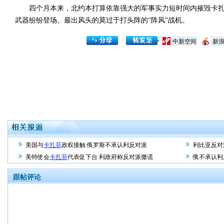
四个月本来，北约本打算依靠强大的军事实力短时间内摧毁卡扎
武器纷纷登场。最出风头的莫过于打头阵的“阵风”战机。
中新空间
新
美国与
卡扎菲
政权接触 俄罗斯不承认利反对派
利比亚反对
美特使会
卡扎菲
代表促下台 利政府称反对派撒谎
俄不承认利
跟帖评论