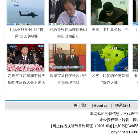
利比亚战事4个月 “棋
伦敦警察局助理局长因
美国：卡扎菲必须下台
《
局”进入关键期
窃听丑闻辞职
习近平在西藏和平解放
温家宝举行仪式欢迎伊
孟买：印度的经济首都
卡
60周年庆祝大会上讲话
拉克总理访华
“爆炸之城”
关于我们
|
About us
|
联系我们
|
本网站所刊载信息，不代表中
未经授权禁止转载、摘
[
网上传播视听节目许可证（0106168)
] [
京ICP证04065
Copyright ©1999