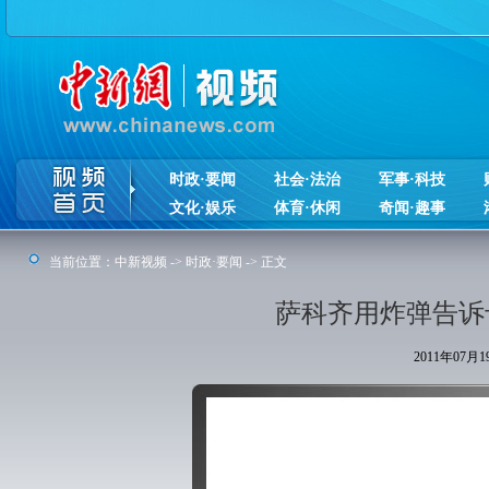
时政·要闻
社会·法治
军事·科技
文化·娱乐
体育·休闲
奇闻·趣事
当前位置：
中新视频
->
时政·要闻
-> 正文
萨科齐用炸弹告诉
2011年07月