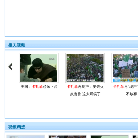
相关视频
美国：
卡扎菲
必须下台
卡扎菲
再现声：要去火
卡扎菲
再“现声
奴鲁鲁 这太可笑了
不放弃
视频精选