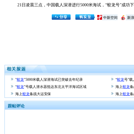
21日凌晨三点，中国载人深潜进行5000米海试，“蛟龙号”成功下
中新空间
新
"
蛟龙
"5000米载人深潜海试已突破去年纪录
“
蛟龙
号”载
“
蛟龙
”号载人潜水器抵达东北太平洋海试区域
海上
蛟龙
备
海上
蛟龙
备战大运安保
海上
蛟龙
备
跟帖评论