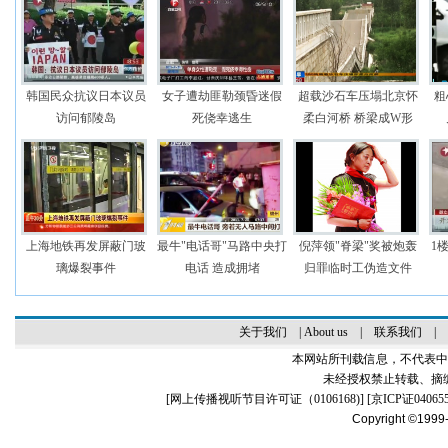
韩国民众抗议日本议员
女子遭劫匪勒颈昏迷假
超载沙石车压塌北京怀
粗
访问郁陵岛
死侥幸逃生
柔白河桥 桥梁成W形
上海地铁再发屏蔽门玻
最牛"电话哥"马路中央打
倪萍领"脊梁"奖被炮轰
1
璃爆裂事件
电话 造成拥堵
归罪临时工伪造文件
关于我们
|
About us
|
联系我们
|
本网站所刊载信息，不代表中
未经授权禁止转载、摘
[
网上传播视听节目许可证（0106168)
] [
京ICP证04065
Copyright ©1999