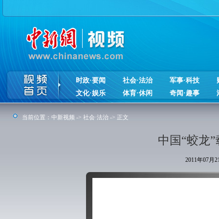
时政·要闻
社会·法治
军事·科技
文化·娱乐
体育·休闲
奇闻·趣事
当前位置：
中新视频
->
社会·法治
-> 正文
中国“蛟龙
2011年07月