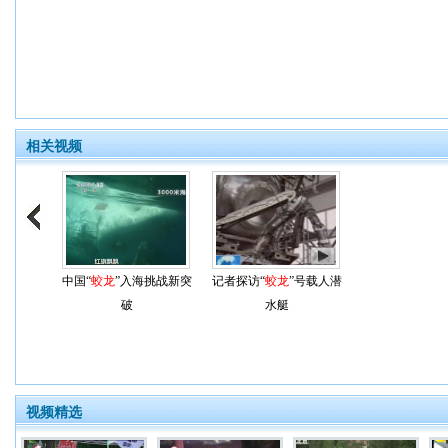
相关视频
中国“
蛟龙
”入海挑战新突
记者探访“
蛟龙
”号载人潜
破
水艇
视频精选