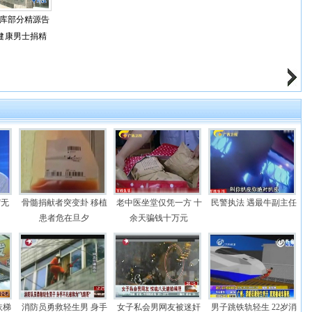
库部分精源告
健康男士捐精
“无
骨髓捐献者突变卦 移植
老中医坐堂仅凭一方 十
民警执法 遇最牛副主任
患者危在旦夕
余天骗钱十万元
扶梯
消防员勇救轻生男 身手
女子私会男网友被迷奸
男子跳铁轨轻生 22岁消