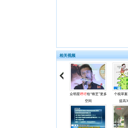
相关视频
众明星
呼吁
给“锋芝”更多
个税草案:
空间
提高3