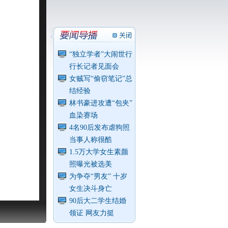
“独立学者”大闹世行
行长记者见面会
女贼写“偷窃笔记”总
结经验
林书豪进攻遭“包夹”
血染赛场
4名90后发布虐狗照
当事人称很酷
1.5万大学女生素颜
照曝光被选美
为争夺“男友” 十岁
女生决斗身亡
90后大二学生结婚
领证 网友力挺