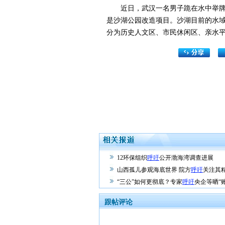
近日，武汉一名男子跪在水中举牌呼
是沙湖公园改造项目。沙湖目前的水域
分为历史人文区、市民休闲区、亲水
12环保组织
呼吁
公开渤海湾调查进展
山西孤儿参观海底世界 院方
呼吁
关注其
“三公”如何更彻底？专家
呼吁
央企等晒“
跟帖评论