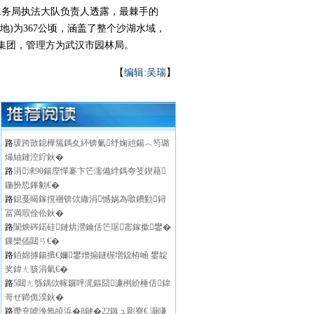
务局执法大队负责人透露，最棘手的
)为367公顷，涵盖了整个沙湖水域，
集团，管理方为武汉市园林局。
【
编辑:吴瑞
】
路
瑗跨敳鎴樺箷鎷夊紑锛氭纾婅兘鍚︿笉璐
熶紬鏈涳紵鈥�
路
涓浗90鍚庢憚褰卞笀濡備綍鎷夸笅鍥藉
鍦扮悊鎽勨€�
路
鎴戞暍鎵撹祵锛佽繖涓憾娲為噷鐨勭鐞
冨満瑕佺伀鈥�
路
闈炴硶鍩硅鏈烘瀯鑰佸笀琚寚鎵撳鐢�
鏁欒偛閮ㄢ€�
路
銆婂摢鍚掋€嬭鐢熷搧鐩楃増鐚栫崡 鐢靛
奖鍏ㄤ骇涓氣€�
路
5閮ㄤ綔鍝佽幏鑼呯浘鏂囧濂栵紒棰佸鍏
哥ぜ鍗佹湀鈥�
路
瓒充唬浼氬皢浜�8鏈�22鏃ュ彫寮€ 灏嗛