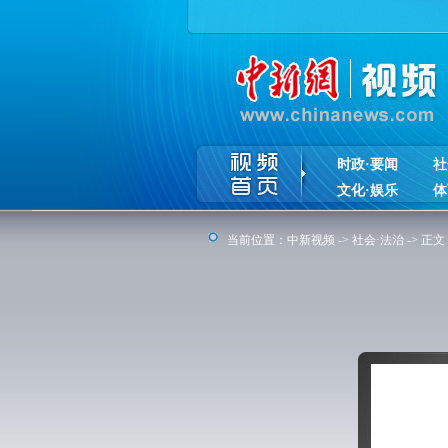
时政·要闻
社
文化·娱乐
体
当前位置：
中新视频
->
社会·法治
-> 正文