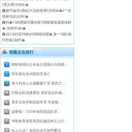
€変妇瓒冲崗鈥�
路
鏃呯編澶х唺鐚€滆礉璐濃€濆揩婊�4宀佸
暒锛佸皢浜庘€�
路
杩�15鍏嬫媺绮夐捇鐜懓鑺遍瓊灏嗘媿鍗
� 浼颁环6鈥�
路
涓浗鐞冨憳娆ф垬鍐嶇牬闂� 姝︾鑷瘉
閰嶅緱涓娾€�
视频点击排行
朝鲜电视台公布金正恩骑白马驰骋...
美军袭击致伊朗高官身亡
澳大利亚山火烟霾飘千里 新西兰...
巴格达机场遭袭前 美军抵达科威...
美军击杀伊朗高级军官 华盛顿...
超硬核！2020年海军陆战队宣...
伊朗各界谴责美国实施恐怖主义行...
扣人心弦！多国女选手绝壁攀冰