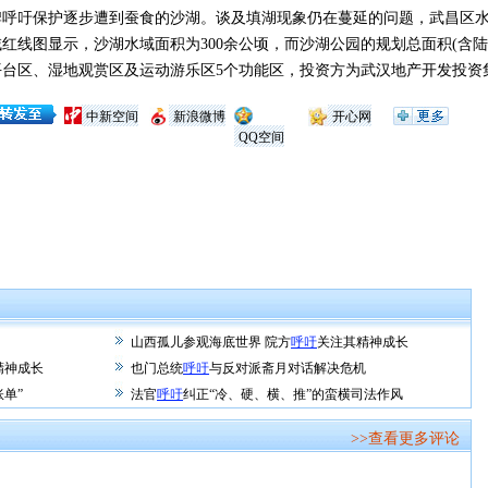
吁保护逐步遭到蚕食的沙湖。谈及填湖现象仍在蔓延的问题，武昌区水
红线图显示，沙湖水域面积为300余公顷，而沙湖公园的规划总面积(含陆地
平台区、湿地观赏区及运动游乐区5个功能区，投资方为武汉地产开发投资
中新空间
新浪微博
开心网
QQ空间
山西孤儿参观海底世界 院方
呼吁
关注其精神成长
精神成长
也门总统
呼吁
与反对派斋月对话解决危机
账单”
法官
呼吁
纠正“冷、硬、横、推”的蛮横司法作风
>>查看更多评论