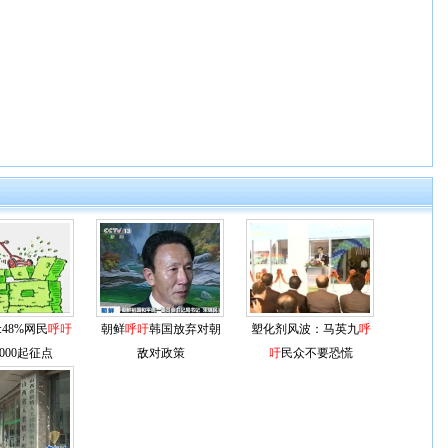
48%网民
呼吁
朝鲜
呼吁
韩国放弃对朝
塑化剂风波：马英九
呼
000起征点
敌对政策
吁
民众不要恐慌