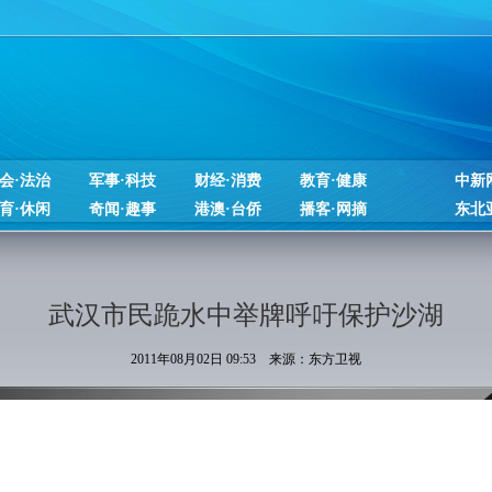
会·法治
军事·科技
财经·消费
教育·健康
中新
育·休闲
奇闻·趣事
港澳·台侨
播客·网摘
东北
武汉市民跪水中举牌呼吁保护沙湖
2011年08月02日 09:53 来源：东方卫视