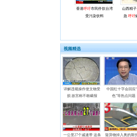
香港
呼吁
市民停饮台湾
山西精子
受污染饮料
急
呼吁
视频精选
详解违规操作使文物受
中国红十字会回应
损 故宫称不敢瞒报
色”等热点问题
一公里27个减速带 这条
疑异物掉入奥的斯