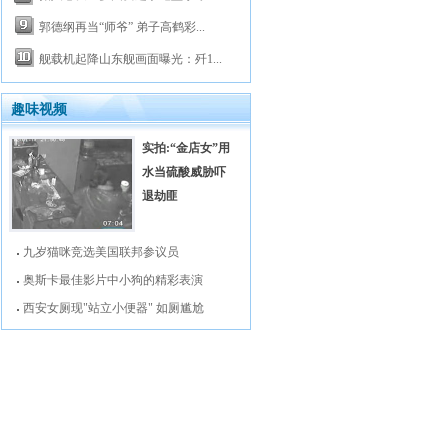
郭德纲再当“师爷” 弟子高鹤彩...
舰载机起降山东舰画面曝光：歼1...
趣味视频
实拍:“金店女”用
水当硫酸威胁吓
退劫匪
九岁猫咪竞选美国联邦参议员
奥斯卡最佳影片中小狗的精彩表演
西安女厕现"站立小便器" 如厕尴尬