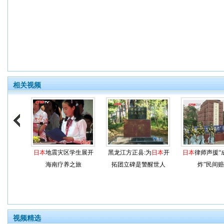
相关视频
日本
地震灾区学生展开
黑龙江方正县:为
日本
开
日本
律师声援“
海南疗养之旅
拓团立碑是警醒世人
炸”民间
视频精选