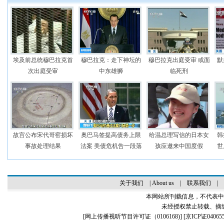
埃及前总统穆巴拉克首
穆巴拉克：走下神坛的
穆巴拉克出庭受审 或面
默
次出庭受审
中东雄狮
临死刑
故宫公布宋代哥窑损坏
奥巴马签提高债务上限
给温总理写信的日本女
韩
事故处理结果
法案 美债危机告一段落
孩应邀来中国度假
世
关于我们
|
About us
|
联系我们
|
本网站所刊载信息，不代表中
未经授权禁止转载、摘
[
网上传播视听节目许可证（0106168)
] [
京ICP证04065