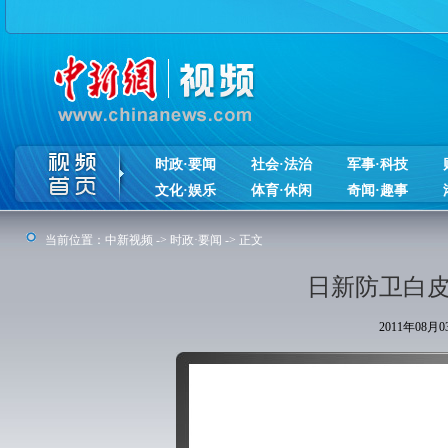
时政·要闻
社会·法治
军事·科技
文化·娱乐
体育·休闲
奇闻·趣事
当前位置：
中新视频
->
时政·要闻
-> 正文
日新防卫白皮
2011年08月