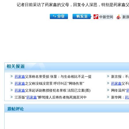
记者日前采访了药家鑫的父母，回复令人深思，特别是药家鑫父亲
中新空间
新
药家鑫
父亲称名誉受损 张显：与生命相比不足一提
新京报：不
药家鑫
之父称没钱没背景 呼吁纠正“网络伤害”
药家鑫
父不
药家鑫
父亲起诉副教授侵犯名誉权 法院已立案(图)
网传温州“
江苏版“
药家鑫
”醉驾撞人后将伤者拖死抛至河中
新华网：
药
跟帖评论