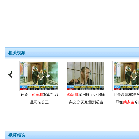
相关视频
评论：
药家鑫
案审判彰
药家鑫
案回顾：证据确
经最高法核准 
显司法公正
实充分 死刑量刑适当
罪犯
药家鑫
今
视频精选