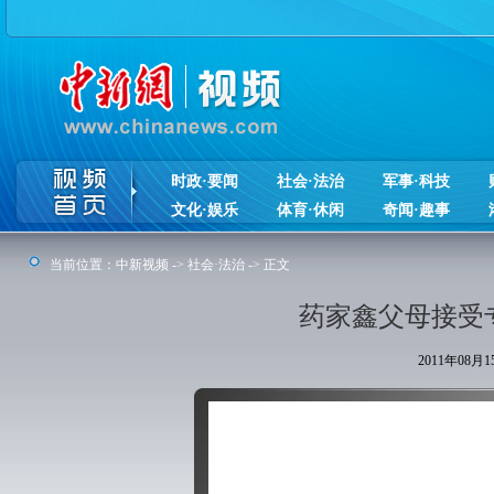
时政·要闻
社会·法治
军事·科技
文化·娱乐
体育·休闲
奇闻·趣事
当前位置：
中新视频
->
社会·法治
-> 正文
药家鑫父母接受
2011年08月