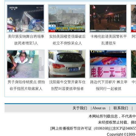
美印第安纳舞台坍塌事
实拍美国楼坚强爆破后
卡梅伦欲请美国警长平
阿
故死者增至5人
屹立不倒惊呆众人
乱遭驳斥
男子身陷传销窝点 摆拍
沈阳最牛交警开豪车住
路边代下淫秽片 摊主举
中
砍手指照片勒索家人
别墅叫嚣要抓举报者
报同行一起被抓
关于我们
|
About us
|
联系我们
|
本网站所刊载信息，不代表中
未经授权禁止转载、摘
[
网上传播视听节目许可证（0106168)
] [
京ICP证04065
Copyright ©1999