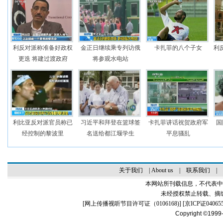
利反对派称准备好政权
金正日继续乘专列访俄
卡扎菲的八个子女
利
更迭 将建过渡政府
将参观水电站
利比亚反对派官员称已
习近平和拜登在篮球签
卡扎菲讲话祝贺政府军
国
经控制的黎波里
名送给都江堰学生
平息骚乱
关于我们
|
About us
|
联系我们
|
本网站所刊载信息，不代表中
未经授权禁止转载、摘
[
网上传播视听节目许可证（0106168)
] [
京ICP证04065
Copyright ©1999