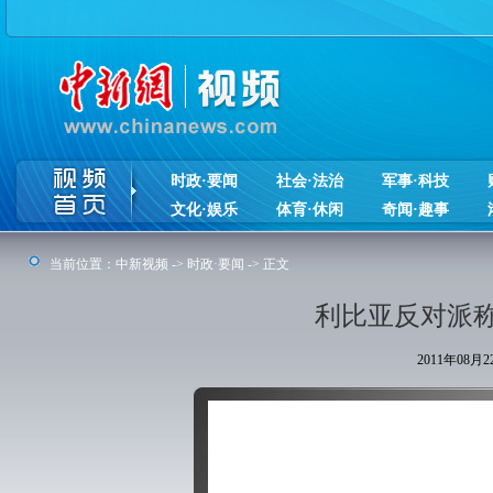
时政·要闻
社会·法治
军事·科技
文化·娱乐
体育·休闲
奇闻·趣事
当前位置：
中新视频
->
时政·要闻
-> 正文
利比亚反对派
2011年08月