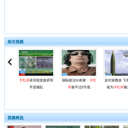
相关视频
卡扎菲
讲话祝贺政府军
国际政治分析家：
卡扎
反对派围攻 飞
平息骚乱
菲
挺不过8月底
或为
卡扎菲
最
视频精选