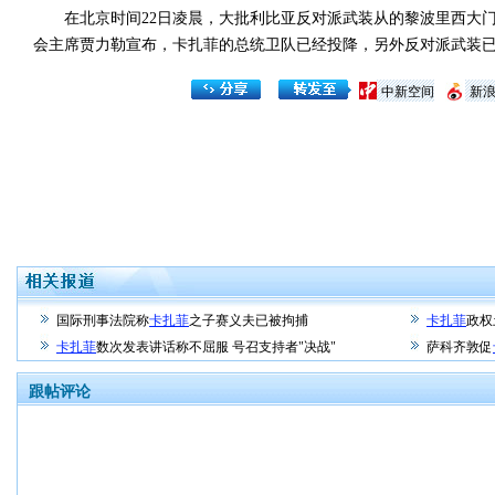
在北京时间22日凌晨，大批利比亚反对派武装从的黎波里西大门进
会主席贾力勒宣布，卡扎菲的总统卫队已经投降，另外反对派武装已
中新空间
新
国际刑事法院称
卡扎菲
之子赛义夫已被拘捕
卡扎菲
政权
卡扎菲
数次发表讲话称不屈服 号召支持者"决战"
萨科齐敦促
跟帖评论