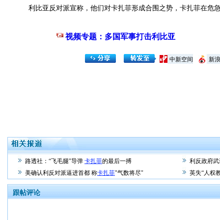
利比亚反对派宣称，他们对卡扎菲形成合围之势，卡扎菲在危急
视频专题：多国军事打击利比亚
中新空间
新
路透社：“飞毛腿”导弹
卡扎菲
的最后一搏
利反政府武
美确认利反对派逼进首都 称
卡扎菲
"气数将尽"
英失“人权
跟帖评论