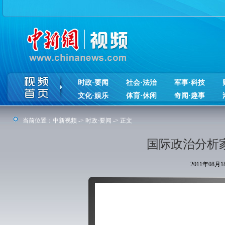
时政·要闻
社会·法治
军事·科技
文化·娱乐
体育·休闲
奇闻·趣事
当前位置：
中新视频
->
时政·要闻
-> 正文
国际政治分析
2011年08月