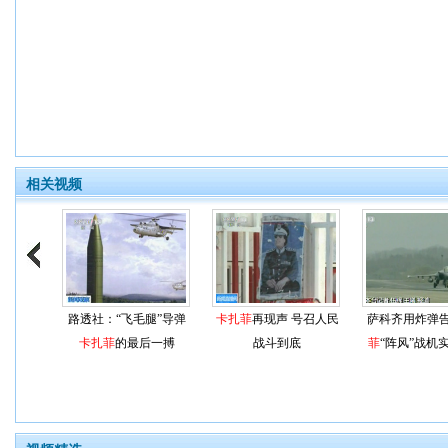
相关视频
路透社：“飞毛腿”导弹
卡扎菲
再现声 号召人民
萨科齐用炸弹
卡扎菲
的最后一搏
战斗到底
菲
“阵风”战机