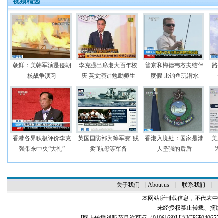
视频精选
朝鲜：美韩军演是侵朝
李克强出席港大百年校
普京和梅德韦杰夫结伴
路
核战争演习
庆 英文演讲勉励师生
度假 比钓鱼玩潜水
香港各界积极评价李克
英国国防部为筹军费“贱
香港入境处：国家是港
美
强带来中央“大礼”
卖”航母等军备
人坚强的后盾
关于我们
|
About us
|
联系我们
|
本网站所刊载信息，不代表中
未经授权禁止转载、摘
[
网上传播视听节目许可证（0106168)
] [
京ICP证04065