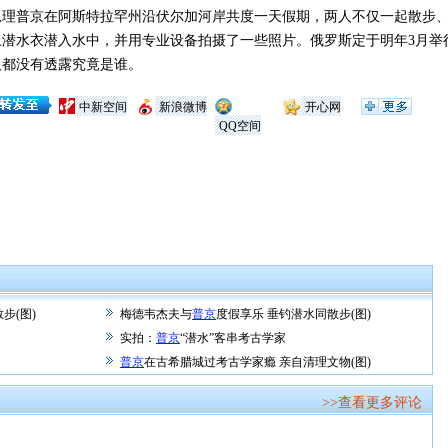
理普京在阿斯特拉罕州沿伏尔加河岸共度一天假期，两人不仅一起散步、
上潜水衣潜入水中，并用专业设备拍摄了一些照片。俄罗斯定于明年3月举
人都没有透露究竟是谁。
中新空间
新浪微博
开心网
QQ空间
步(图)
梅德韦杰夫与
普京
度假享乐 垂钓潜水同散步(图)
实拍：
普京
“潜水”客串考古学家
普京
在古希腊城过考古学家瘾 亲自清理文物(图)
>>查看更多评论