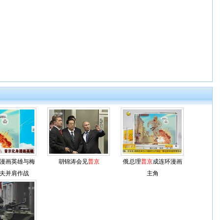
漫画英雄与梅
胡锦涛会见
普京
俄总理
普京
成连环漫画
夫并肩作战
主角