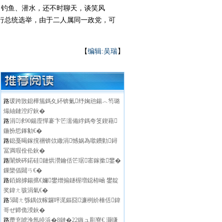
钓鱼、潜水，还不时聊天，谈笑风
行总统选举，由于二人属同一政党，可
【
编辑:吴瑞
】
路
瑗跨敳鎴樺箷鎷夊紑锛氭纾婅兘鍚︿笉璐
熶紬鏈涳紵鈥�
路
涓浗90鍚庢憚褰卞笀濡備綍鎷夸笅鍥藉
鍦扮悊鎽勨€�
路
鎴戞暍鎵撹祵锛佽繖涓憾娲為噷鐨勭鐞
冨満瑕佺伀鈥�
路
闈炴硶鍩硅鏈烘瀯鑰佸笀琚寚鎵撳鐢�
鏁欒偛閮ㄢ€�
路
銆婂摢鍚掋€嬭鐢熷搧鐩楃増鐚栫崡 鐢靛
奖鍏ㄤ骇涓氣€�
路
5閮ㄤ綔鍝佽幏鑼呯浘鏂囧濂栵紒棰佸鍏
哥ぜ鍗佹湀鈥�
路
瓒充唬浼氬皢浜�8鏈�22鏃ュ彫寮€ 灏嗛