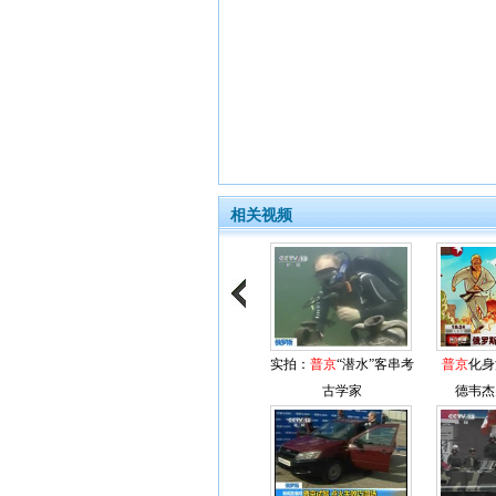
相关视频
实拍：
普京
“潜水”客串考
普京
化身
古学家
德韦杰