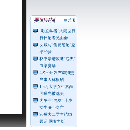
“独立学者”大闹世行
行长记者见面会
女贼写“偷窃笔记”总
结经验
林书豪进攻遭“包夹”
血染赛场
4名90后发布虐狗照
当事人称很酷
1.5万大学女生素颜
照曝光被选美
为争夺“男友” 十岁
女生决斗身亡
90后大二学生结婚
领证 网友力挺