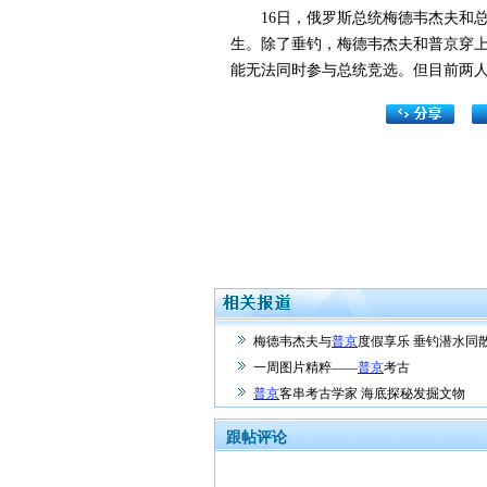
16日，俄罗斯总统梅德韦杰夫和总
生。除了垂钓，梅德韦杰夫和普京穿
能无法同时参与总统竞选。但目前两
梅德韦杰夫与
普京
度假享乐 垂钓潜水同散
一周图片精粹——
普京
考古
普京
客串考古学家 海底探秘发掘文物
跟帖评论