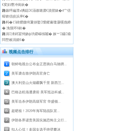
€変妇瓒冲崗鈥�
路
鏃呯編澶х唺鐚€滆礉璐濃€濆揩婊�4宀佸
暒锛佸皢浜庘€�
路
杩�15鍏嬫媺绮夐捇鐜懓鑺遍瓊灏嗘媿鍗
� 浼颁环6鈥�
路
涓浗鐞冨憳娆ф垬鍐嶇牬闂� 姝︾鑷瘉
閰嶅緱涓娾€�
视频点击排行
朝鲜电视台公布金正恩骑白马驰骋...
美军袭击致伊朗高官身亡
澳大利亚山火烟霾飘千里 新西兰...
巴格达机场遭袭前 美军抵达科威...
美军击杀伊朗高级军官 华盛顿...
超硬核！2020年海军陆战队宣...
伊朗各界谴责美国实施恐怖主义行...
扣人心弦！多国女选手绝壁攀冰