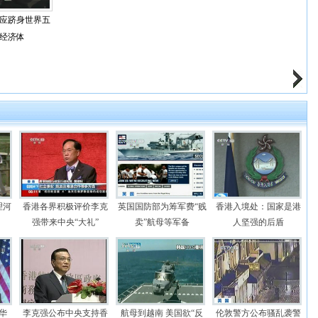
应跻身世界五
经济体
理河
香港各界积极评价李克
英国国防部为筹军费“贱
香港入境处：国家是港
强带来中央“大礼”
卖”航母等军备
人坚强的后盾
华
李克强公布中央支持香
航母到越南 美国欲“反
伦敦警方公布骚乱袭警