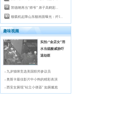
郭德纲再当“师爷” 弟子高鹤彩...
舰载机起降山东舰画面曝光：歼1...
趣味视频
实拍:“金店女”用
水当硫酸威胁吓
退劫匪
九岁猫咪竞选美国联邦参议员
奥斯卡最佳影片中小狗的精彩表演
西安女厕现"站立小便器" 如厕尴尬