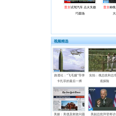
普京
试驾汽车 点火失败
普京
称俄
巧圆场
大
视频精选
路透社：“飞毛腿”导弹
实拍：俄总统和总
卡扎菲的最后一搏
底探险
美媒：美债及财政问题
美副总统拜登将访