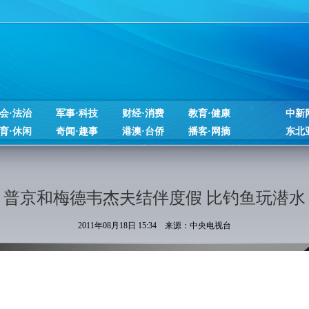
会·法治
军事·科技
财经·消费
教育·健康
中新
育·休闲
奇闻·趣事
港澳·台侨
播客·网摘
东北
普京和梅德韦杰夫结伴度假 比钓鱼玩潜水
2011年08月18日 15:34 来源：中央电视台