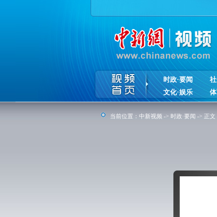
时政·要闻
社
文化·娱乐
体
当前位置：
中新视频
->
时政·要闻
-> 正文