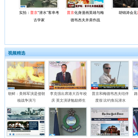
实拍：
普京
“潜水”客串考
普京
化身漫画英雄与梅
胡锦涛会见
古学家
德韦杰夫并肩作战
视频精选
朝鲜：美韩军演是侵朝
李克强出席港大百年校
普京和梅德韦杰夫结伴
路
核战争演习
庆 英文演讲勉励师生
度假 比钓鱼玩潜水