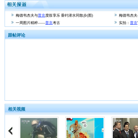
梅德韦杰夫与
普京
度假享乐 垂钓潜水同散步(图)
梅德韦杰夫
一周图片精粹——
普京
考古
实拍：
普京
跟帖评论
相关视频