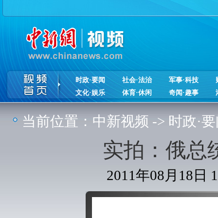
时政·要闻
社会·法治
军事·科技
文化·娱乐
体育·休闲
奇闻·趣事
当前位置：
中新视频
->
时政·要
实拍：俄总
2011年08月18