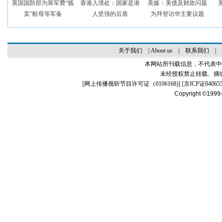
英国国防部为筹军费“贱
香港入境处：国家是港
美媒：美债及财政问题
卖”航母等军备
人坚强的后盾
为拜登访华主要议题
关于我们
|
About us
|
联系我们
|
本网站所刊载信息，不代表中
未经授权禁止转载、摘
[
网上传播视听节目许可证（0106168)
] [
京ICP证04065
Copyright ©1999