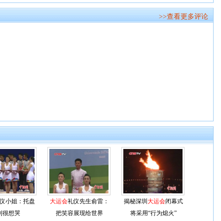
>>查看更多评论
仪小姐：托盘
大运会
礼仪先生俞雷：
揭秘深圳
大运会
闭幕式
到很想哭
把笑容展现给世界
将采用“行为熄火”