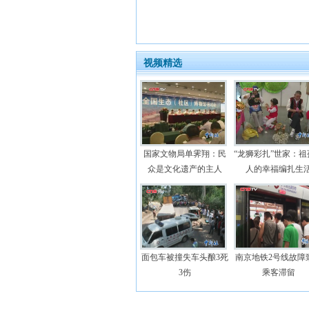
视频精选
国家文物局单霁翔：民
“龙狮彩扎”世家：祖
众是文化遗产的主人
人的幸福编扎生
面包车被撞失车头酿3死
南京地铁2号线故障
3伤
乘客滞留