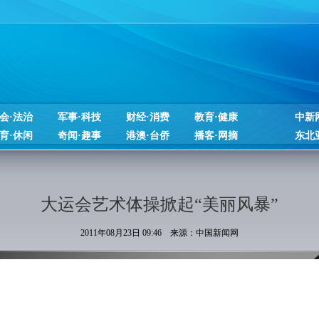
会·法治
军事·科技
财经·消费
教育·健康
中新
育·休闲
奇闻·趣事
港澳·台侨
播客·网摘
东北
大运会艺术体操掀起“美丽风暴”
2011年08月23日 09:46 来源：中国新闻网