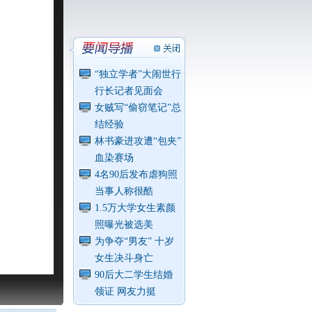
“独立学者”大闹世行
行长记者见面会
女贼写“偷窃笔记”总
结经验
林书豪进攻遭“包夹”
血染赛场
4名90后发布虐狗照
当事人称很酷
1.5万大学女生素颜
照曝光被选美
为争夺“男友” 十岁
女生决斗身亡
90后大二学生结婚
领证 网友力挺