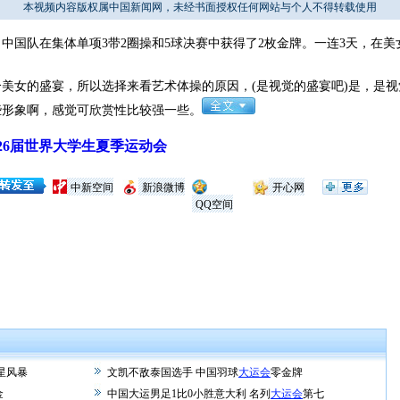
本视频内容版权属中国新闻网，未经书面授权任何网站与个人不得转载使用
国队在集体单项3带2圈操和5球决赛中获得了2枚金牌。一连3天，在
美女的盛宴，所以选择来看艺术体操的原因，(是视觉的盛宴吧)是，是
些形象啊，感觉可欣赏性比较强一些。
26届世界大学生夏季运动会
中新空间
新浪微博
开心网
QQ空间
星风暴
文凯不敌泰国选手 中国羽球
大运会
零金牌
金
中国大运男足1比0小胜意大利 名列
大运会
第七