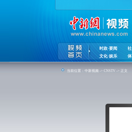
时政·要闻
社
文化·娱乐
体
当前位置：
中新视频
->
CNSTV
-> 正文