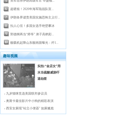
美军击杀伊朗高级军官 华盛顿...
超硬核！2020年海军陆战队宣...
伊朗各界谴责美国实施恐怖主义行...
扣人心弦！多国女选手绝壁攀冰
郭德纲再当“师爷” 弟子高鹤彩...
舰载机起降山东舰画面曝光：歼1...
趣味视频
实拍:“金店女”用
水当硫酸威胁吓
退劫匪
九岁猫咪竞选美国联邦参议员
奥斯卡最佳影片中小狗的精彩表演
西安女厕现"站立小便器" 如厕尴尬