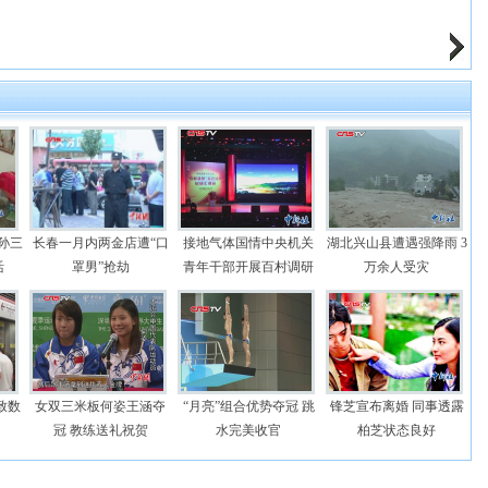
孙三
长春一月内两金店遭“口
接地气体国情中央机关
湖北兴山县遭遇强降雨 3
活
罩男”抢劫
青年干部开展百村调研
万余人受灾
致数
女双三米板何姿王涵夺
“月亮”组合优势夺冠 跳
锋芝宣布离婚 同事透露
冠 教练送礼祝贺
水完美收官
柏芝状态良好