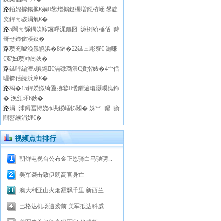
路
銆婂摢鍚掋€嬭鐢熷搧鐩楃増鐚栫崡 鐢靛
奖鍏ㄤ骇涓氣€�
路
5閮ㄤ綔鍝佽幏鑼呯浘鏂囧濂栵紒棰佸鍏
哥ぜ鍗佹湀鈥�
路
瓒充唬浼氬皢浜�8鏈�22鏃ュ彫寮€ 灏嗛
€変妇瓒冲崗鈥�
路
鏃呯編澶х唺鐚€滆礉璐濃€濆揩婊�4宀佸
暒锛佸皢浜庘€�
路
杩�15鍏嬫媺绮夐捇鐜懓鑺遍瓊灏嗘媿鍗
� 浼颁环6鈥�
路
涓浗鐞冨憳娆ф垬鍐嶇牬闂� 姝︾鑷瘉
閰嶅緱涓娾€�
视频点击排行
朝鲜电视台公布金正恩骑白马驰骋...
美军袭击致伊朗高官身亡
澳大利亚山火烟霾飘千里 新西兰...
巴格达机场遭袭前 美军抵达科威...