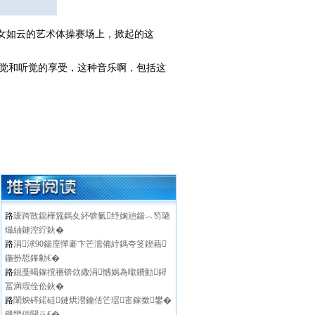
美女如云的艺术体操赛场上，掀起的这
视觉和听觉的享受，这种音乐啊，包括这
路
瑗跨敳鎴樺箷鎷夊紑锛氭纾婅兘鍚︿笉璐
熶紬鏈涳紵鈥�
路
涓浗90鍚庢憚褰卞笀濡備綍鎷夸笅鍥藉
鍦扮悊鎽勨€�
路
鎴戞暍鎵撹祵锛佽繖涓憾娲為噷鐨勭鐞
冨満瑕佺伀鈥�
路
闈炴硶鍩硅鏈烘瀯鑰佸笀琚寚鎵撳鐢�
鏁欒偛閮ㄢ€�