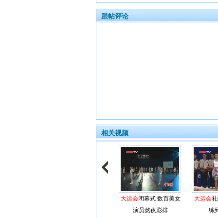
跟帖评论
相关视频
大运会
闭幕式 数百美女
大运会
礼
演员熬夜彩排
练