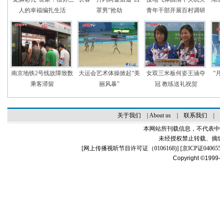
人的幸福编扎生活
罩男”抢劫
青年干部开展百村调研
南京地铁2号线故障致数
大运会艺术体操掀起“美
女双三米板何姿王涵夺
“
乘客滞留
丽风暴”
冠 教练送礼祝贺
关于我们
|
About us
|
联系我们
|
本网站所刊载信息，不代表中
未经授权禁止转载、摘
[
网上传播视听节目许可证（0106168)
] [
京ICP证04065
Copyright ©1999