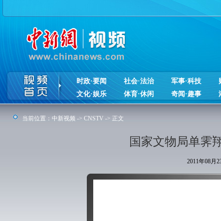
时政·要闻
社会·法治
军事·科技
文化·娱乐
体育·休闲
奇闻·趣事
当前位置：
中新视频
->
CNSTV
-> 正文
国家文物局单霁
2011年08月