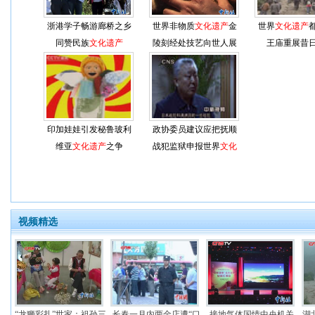
浙港学子畅游廊桥之乡
世界非物质
文化遗产
金
世界
文化遗产
同赞民族
文化遗产
陵刻经处技艺向世人展
王庙重展昔
示
印加娃娃引发秘鲁玻利
政协委员建议应把抚顺
维亚
文化遗产
之争
战犯监狱申报世界
文化
遗产
视频精选
“龙狮彩扎”世家：祖孙三
长春一月内两金店遭“口
接地气体国情中央机关
湖