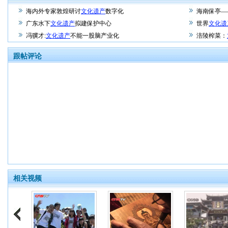
海内外专家敦煌研讨
文化遗产
数字化
海南保亭—
广东水下
文化遗产
拟建保护中心
世界
文化遗
冯骥才:
文化遗产
不能一股脑产业化
涪陵榨菜：
跟帖评论
相关视频