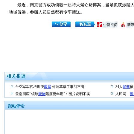
最近，南京警方成功侦破一起特大聚众赌博案，当场抓获涉赌人员1
地域偏远，参赌人员居然都有专车接送。
中新空间
新
台空军军官培训变
聚赌
处理草草了事引不满
34人
聚赌
被
云南回应“领导
聚赌
陪度更年期”：图片说明不实
人民网：
聚
跟帖评论