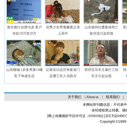
南京银行自摆乌龙 客户
花季少女带着瘫痪父亲
山东德州白鹭集体死亡
贵
存款10万变20万
上高中
疑河流污染所致
山东聊城:1岁多男童14楼
记者采访达芬奇家居门
郑州宝马车主暴打三轮
轿
坠下奇迹生还
店遭工作人员怒斥
车主引起众怒
关于我们
|
About us
|
联系我们
|
本网站所刊载信息，不代表中
未经授权禁止转载、摘
[
网上传播视听节目许可证（0106168)
] [
京ICP证04065
Copyright ©1999