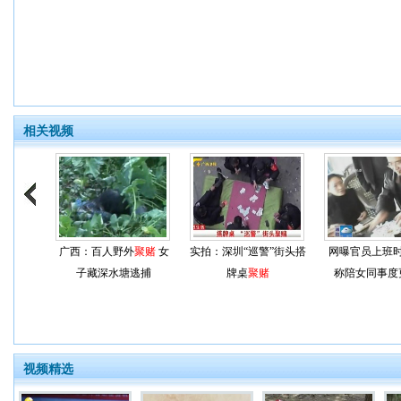
相关视频
广西：百人野外
聚赌
女
实拍：深圳“巡警”街头搭
网曝官员上班
子藏深水塘逃捕
牌桌
聚赌
称陪女同事度
视频精选