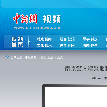
时政·要闻
社会·法治
军事·科技
文化·娱乐
体育·休闲
奇闻·趣事
当前位置：
中新视频
->
社会·法治
-> 正文
南京警方端聚赌
2011年09