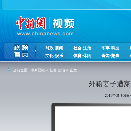
时政·要闻
社会·法治
军事·科技
文化·娱乐
体育·休闲
奇闻·趣事
当前位置：
中新视频
->
社会·法治
-> 正文
外籍妻子遭家
2011年09月06