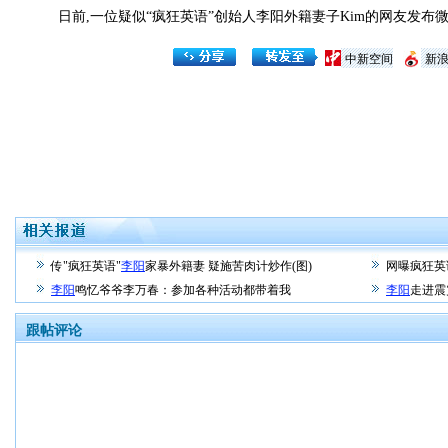
日前,一位疑似“疯狂英语”创始人李阳外籍妻子Kim的网友发布微
中新空间
新
传"疯狂英语"
李阳
家暴外籍妻 疑施苦肉计炒作(图)
网曝疯狂英
李阳
鸣忆爷爷李万春：参加各种活动都带着我
李阳
走进震
跟帖评论