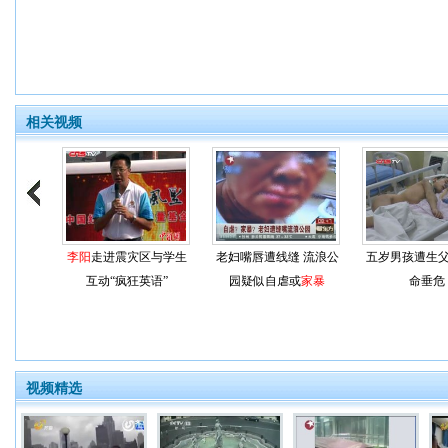
相关视频
李阳
走进震灾区与学生
老妇嘴唇遭线缝 流浪公
五岁男孩遭生
互动“疯狂英语”
园疑似自虐或
家暴
命垂危
视频精选