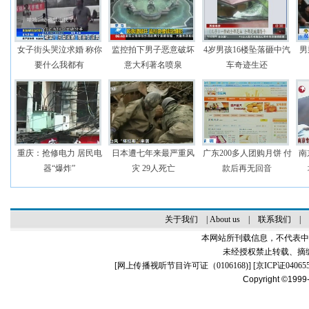
女子街头哭泣求婚 称你
监控拍下男子恶意破坏
4岁男孩16楼坠落砸中汽
男
要什么我都有
意大利著名喷泉
车奇迹生还
重庆：抢修电力 居民电
日本遭七年来最严重风
广东200多人团购月饼 付
南
器“爆炸”
灾 29人死亡
款后再无回音
关于我们
|
About us
|
联系我们
|
本网站所刊载信息，不代表中
未经授权禁止转载、摘
[
网上传播视听节目许可证（0106168)
] [
京ICP证04065
Copyright ©1999