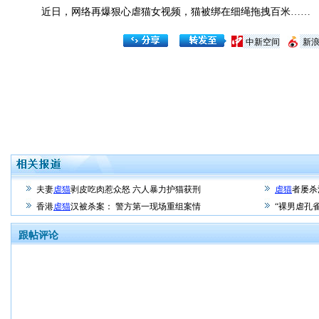
近日，网络再爆狠心虐猫女视频，猫被绑在细绳拖拽百米……
中新空间
新
夫妻
虐猫
剥皮吃肉惹众怒 六人暴力护猫获刑
虐猫
者屡杀
香港
虐猫
汉被杀案： 警方第一现场重组案情
“裸男虐孔
跟帖评论