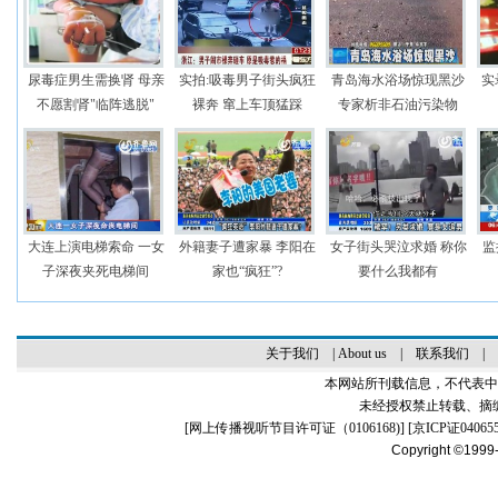
尿毒症男生需换肾 母亲
实拍:吸毒男子街头疯狂
青岛海水浴场惊现黑沙
实
不愿割肾"临阵逃脱"
裸奔 窜上车顶猛踩
专家析非石油污染物
大连上演电梯索命 一女
外籍妻子遭家暴 李阳在
女子街头哭泣求婚 称你
监
子深夜夹死电梯间
家也“疯狂”?
要什么我都有
关于我们
|
About us
|
联系我们
|
本网站所刊载信息，不代表中
未经授权禁止转载、摘
[
网上传播视听节目许可证（0106168)
] [
京ICP证04065
Copyright ©1999