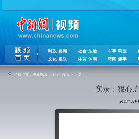
时政·要闻
社会·法治
军事·科技
文化·娱乐
体育·休闲
奇闻·趣事
当前位置：
中新视频
->
社会·法治
-> 正文
实录：狠心虐
2011年09