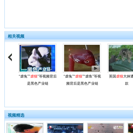
相关视频
“虐兔”"
虐猫
"等视频背后
“虐兔”“
虐猫
”“虐鱼”等视
英国
虐猫
大婶
是黑色产业链
频背后是黑色产业链
款
视频精选