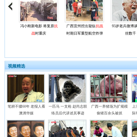
冯小刚新电影 将复原
抗
广西宜州挖出疑似
抗战
93岁老兵微博
战
时重庆
时期日军重型航空炸弹
丝数千
视频精选
笔耕不辍60年 老报人看
一匹马 一支枪 赵尚志联
广西一养猪场为扩规模
上
澳洲华媒
络员后代讲述其事迹
偷猪百余头被抓
际