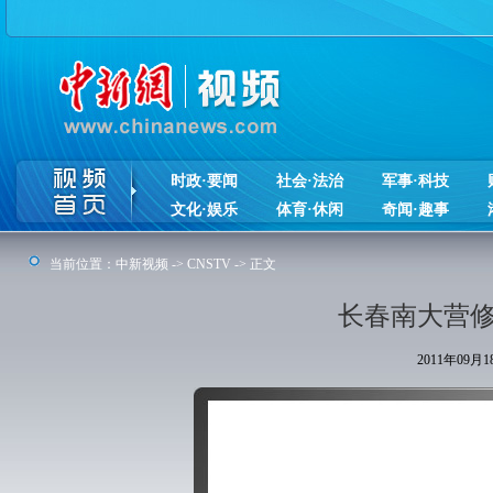
时政·要闻
社会·法治
军事·科技
文化·娱乐
体育·休闲
奇闻·趣事
当前位置：
中新视频
->
CNSTV
-> 正文
长春南大营修
2011年09月