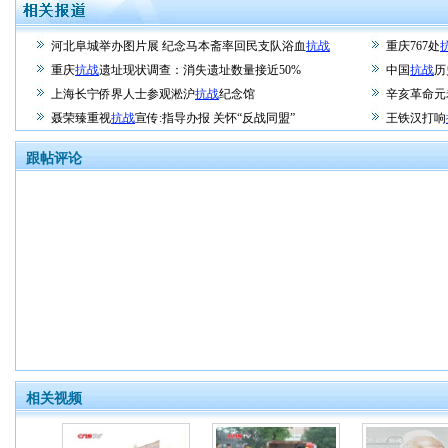
河北阜城举办图片展 纪念马本斋率回民支队浴血
抗战
重庆767处
重庆
抗战
遗址现状调查：消失遗址数量接近50%
中国
抗战
历
上海长宁侨界人士参观淞沪
抗战
纪念馆
辛亥革命元
聂荣臻重视
抗战
宣传:指导办报 关怀“反战同盟”
王铁汉打响
跟帖评论
相关视频