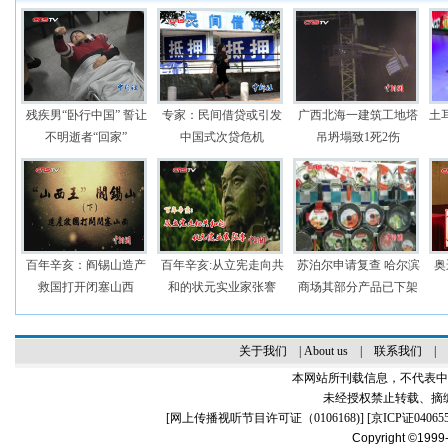
残疾男“卧行中国” 誓让
专家：民间借贷或引发
广西北海一建筑工地塔
土
不明逝者“回家”
中国式次贷危机
吊坍塌致1死2伤
百年辛亥：阎锡山造产
百年辛亥:从立宪走向共
苏泊尔申请复查 哈尔滨
奥
救国打开闭塞山西
和的状元实业家张謇
商场其部分产品已下架
关于我们
|
About us
|
联系我们
|
本网站所刊载信息，不代表中
未经授权禁止转载、摘
[
网上传播视听节目许可证（0106168)
] [
京ICP证04065
Copyright ©1999