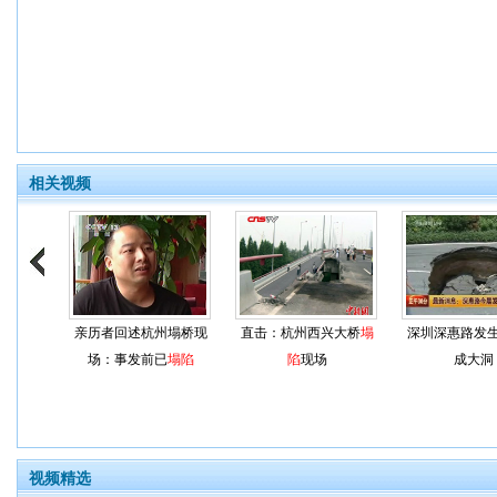
相关视频
亲历者回述杭州塌桥现
直击：杭州西兴大桥
塌
深圳深惠路发
场：事发前已
塌陷
陷
现场
成大洞
视频精选