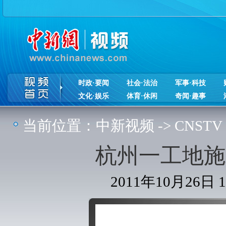
时政·要闻
社会·法治
军事·科技
文化·娱乐
体育·休闲
奇闻·趣事
当前位置：
中新视频
->
CNSTV
杭州一工地施
2011年10月26