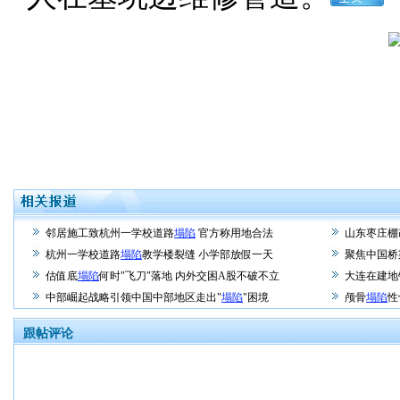
邻居施工致杭州一学校道路
塌陷
官方称用地合法
山东枣庄棚
杭州一学校道路
塌陷
教学楼裂缝 小学部放假一天
聚焦中国桥
估值底
塌陷
何时"飞刀"落地 内外交困A股不破不立
大连在建地
中部崛起战略引领中国中部地区走出"
塌陷
"困境
颅骨
塌陷
性
跟帖评论