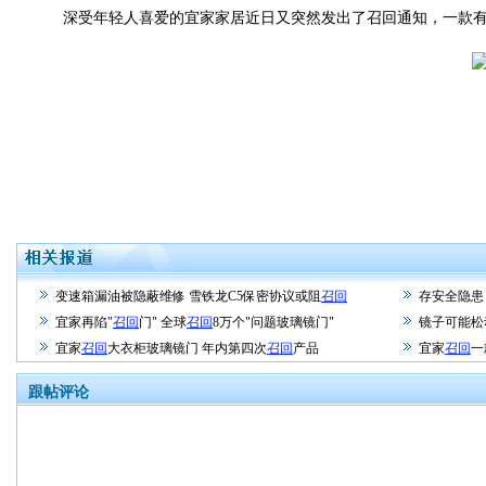
深受年轻人喜爱的宜家家居近日又突然发出了召回通知，一款有玻
变速箱漏油被隐蔽维修 雪铁龙C5保密协议或阻
召回
存安全隐患
宜家再陷"
召回
门" 全球
召回
8万个"问题玻璃镜门"
镜子可能松
宜家
召回
大衣柜玻璃镜门 年内第四次
召回
产品
宜家
召回
一
跟帖评论