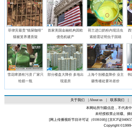
菲律宾最贵“猫屎咖啡”
首家美国金融机构因欧
荷兰进口奶粉内现活虫
西
猫被笼养遭质疑
债危机破产
索赔需证明虫子国籍
雪花啤酒有污渍 厂家只
部分楼盘大降价 多地出
上海个别楼盘降价 业主
韩
给赔一瓶
现退房
砸售楼处要补差价
关于我们
|
About us
|
联系我们
|
本网站所刊载信息，不代表中
未经授权禁止转载、摘
[
网上传播视听节目许可证（0106168)
] [
京ICP证04065
Copyright ©1999