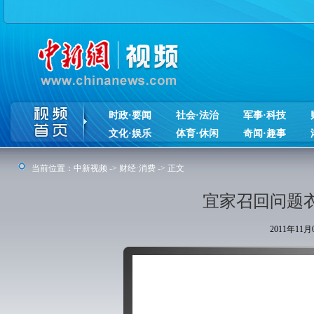
时政·要闻
社会·法治
军事·科技
文化·娱乐
体育·休闲
奇闻·趣事
当前位置：
中新视频
->
财经·消费
-> 正文
宜家召回问题衣
2011年11