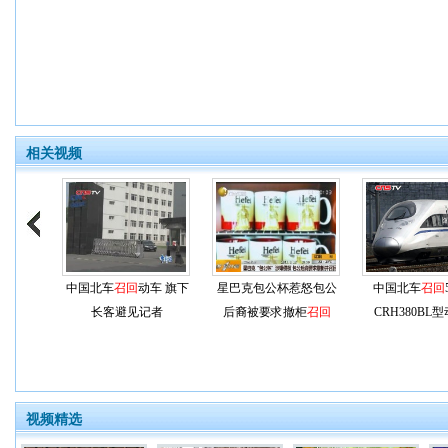
相关视频
中国北车
召回
动车 旗下
星巴克包公杯惹怒包公
中国北车
召回
长客避见记者
后裔被要求撤柜
召回
CRH380BL
视频精选