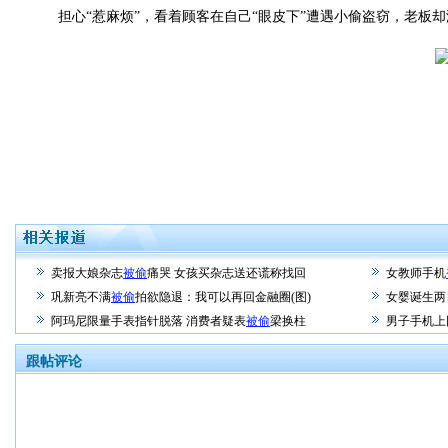
担心“惹麻烦”，看着顾客在自己“眼皮下”遭遇小偷盗窃，老板却
卖报大娘杂志
被偷
痛哭 女孩买杂志送还谎称找回
女教师手机
巩新亮不满
被偷
拍欲隐退：我可以再回金融圈(图)
女婴诞生两
阿玛尼限量手表指针脱落 消费者疑表
被偷
梁换柱
男子手机上
跟帖评论