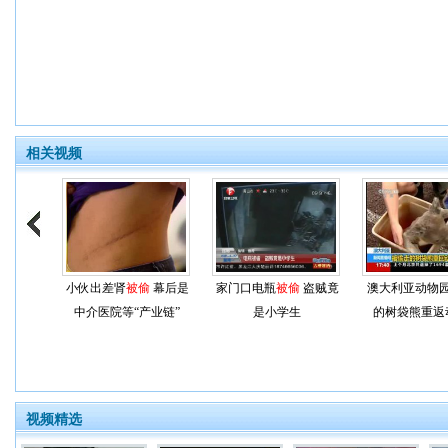
相关视频
小伙出差肾
被偷
幕后是
家门口电瓶
被偷
盗贼竟
澳大利亚动物
中介医院等“产业链”
是小学生
的树袋熊重返
视频精选