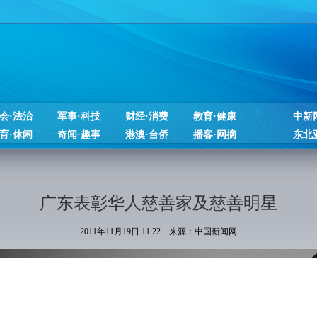
会·法治
军事·科技
财经·消费
教育·健康
中新
育·休闲
奇闻·趣事
港澳·台侨
播客·网摘
东北
广东表彰华人慈善家及慈善明星
2011年11月19日 11:22 来源：中国新闻网