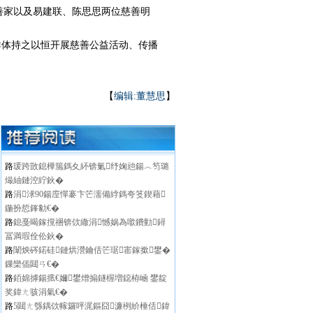
慈善家以及易建联、陈思思两位慈善明
体持之以恒开展慈善公益活动、传播
【
编辑:董慧思
】
路
瑗跨敳鎴樺箷鎷夊紑锛氭纾婅兘鍚︿笉璐
熶紬鏈涳紵鈥�
路
涓浗90鍚庢憚褰卞笀濡備綍鎷夸笅鍥藉
鍦扮悊鎽勨€�
路
鎴戞暍鎵撹祵锛佽繖涓憾娲為噷鐨勭鐞
冨満瑕佺伀鈥�
路
闈炴硶鍩硅鏈烘瀯鑰佸笀琚寚鎵撳鐢�
鏁欒偛閮ㄢ€�
路
銆婂摢鍚掋€嬭鐢熷搧鐩楃増鐚栫崡 鐢靛
奖鍏ㄤ骇涓氣€�
路
5閮ㄤ綔鍝佽幏鑼呯浘鏂囧濂栵紒棰佸鍏