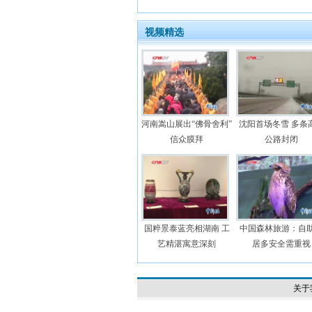
视频精选
河南嵩山展出“佛骨舍利”
沈阳首场冬雪 多条
信众膜拜
公路封闭
国粹景泰蓝亮相湖南 工
中国森林旅游：自
艺精湛寓意深刻
居多安全需重视
关于