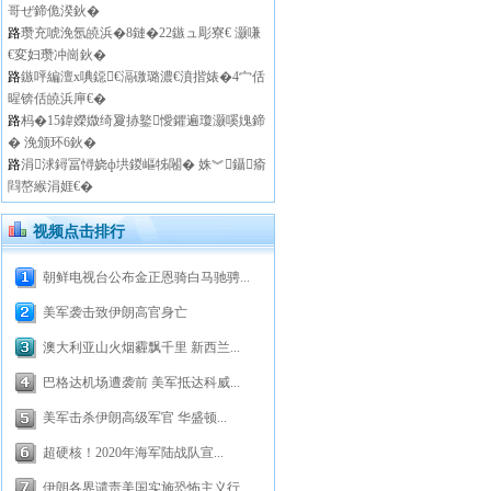
哥ぜ鍗佹湀鈥�
路
瓒充唬浼氬皢浜�8鏈�22鏃ュ彫寮€ 灏嗛
€変妇瓒冲崗鈥�
路
鏃呯編澶х唺鐚€滆礉璐濃€濆揩婊�4宀佸
暒锛佸皢浜庘€�
路
杩�15鍏嬫媺绮夐捇鐜懓鑺遍瓊灏嗘媿鍗
� 浼颁环6鈥�
路
涓浗鐞冨憳娆ф垬鍐嶇牬闂� 姝︾鑷瘉
閰嶅緱涓娾€�
视频点击排行
朝鲜电视台公布金正恩骑白马驰骋...
美军袭击致伊朗高官身亡
澳大利亚山火烟霾飘千里 新西兰...
巴格达机场遭袭前 美军抵达科威...
美军击杀伊朗高级军官 华盛顿...
超硬核！2020年海军陆战队宣...
伊朗各界谴责美国实施恐怖主义行...