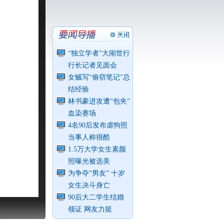
“独立学者”大闹世行
行长记者见面会
女贼写“偷窃笔记”总
结经验
林书豪进攻遭“包夹”
血染赛场
4名90后发布虐狗照
当事人称很酷
1.5万大学女生素颜
照曝光被选美
为争夺“男友” 十岁
女生决斗身亡
90后大二学生结婚
领证 网友力挺