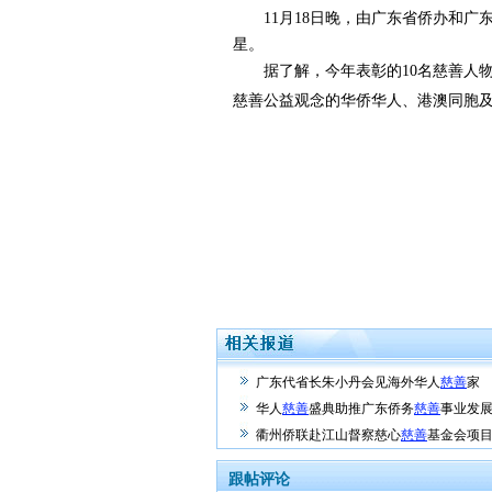
11月18日晚，由广东省侨办和广东南
星。
据了解，今年表彰的10名慈善人物
慈善公益观念的华侨华人、港澳同胞及
广东代省长朱小丹会见海外华人
慈善
家
华人
慈善
盛典助推广东侨务
慈善
事业发
衢州侨联赴江山督察慈心
慈善
基金会项
跟帖评论