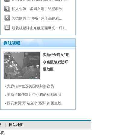
扣人心弦！多国女选手绝壁攀冰
郭德纲再当“师爷” 弟子高鹤彩...
舰载机起降山东舰画面曝光：歼1...
趣味视频
实拍:“金店女”用
水当硫酸威胁吓
退劫匪
九岁猫咪竞选美国联邦参议员
奥斯卡最佳影片中小狗的精彩表演
西安女厕现"站立小便器" 如厕尴尬
息
|
网站地图
授权。