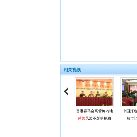
相关视频
香港赛马会高管称内地
中国打
慈善
风波不影响捐助
校”培