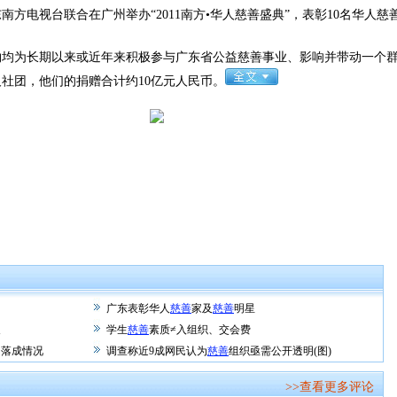
方电视台联合在广州举办“2011南方•华人慈善盛典”，表彰10名华人
均为长期以来或近年来积极参与广东省公益慈善事业、影响并带动一个群
社团，他们的捐赠合计约10亿元人民币。
广东表彰华人
慈善
家及
慈善
明星
展
学生
慈善
素质≠入组织、交会费
目落成情况
调查称近9成网民认为
慈善
组织亟需公开透明(图)
>>查看更多评论