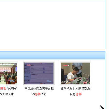
造
慈善
“黄埔军
中国建捐赠查询平台推
张尚武辞职回京 陈光标
养管理人才
动
慈善
透明
反思
慈善