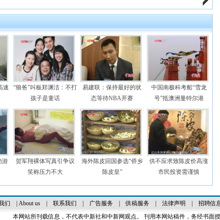
高速
“狼爸”叫板郑渊洁：不打
易建联：保持最好的状
中国南极科考船“雪龙
孩子是童话
态等待NBA开赛
号”抵澳洲曼特尔港
助游
贺军翔裸体写真引争议
海外陈皮回国参选“侨乡
供不应求致陈皮价高涨
笑称压力不大
陈皮皇”
市民投资需谨慎
我们
|
About us
|
联系我们
|
广告服务
|
供稿服务
|
法律声明
|
招聘信
本网站所刊载信息，不代表中新社和中新网观点。 刊用本网站稿件，务经书面