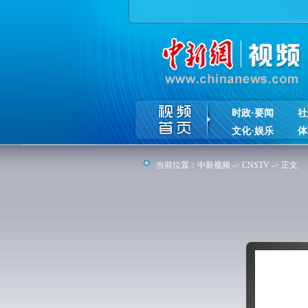
时政·要闻
社
文化·娱乐
体
当前位置：
中新视频
->
CNSTV
-> 正文