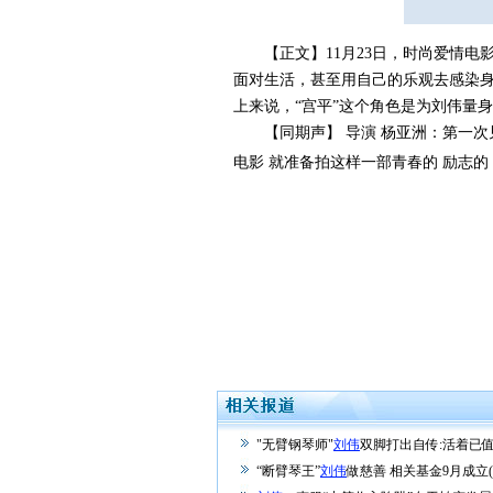
【正文】11月23日，时尚爱情电
面对生活，甚至用自己的乐观去感染
上来说，“宫平”这个角色是为刘伟量
【同期声】 导演 杨亚洲：第一次见
电影 就准备拍这样一部青春的 励志的
"无臂钢琴师"
刘伟
双脚打出自传:活着已
“断臂琴王”
刘伟
做慈善 相关基金9月成立(