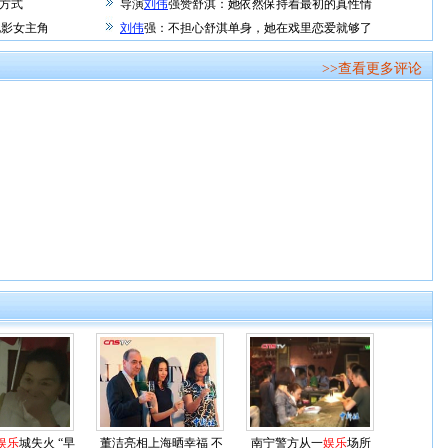
展方式
导演
刘伟
强赞舒淇：她依然保持着最初的真性情
电影女主角
刘伟
强：不担心舒淇单身，她在戏里恋爱就够了
>>查看更多评论
娱乐
城失火 “早
董洁亮相上海晒幸福 不
南宁警方从一
娱乐
场所