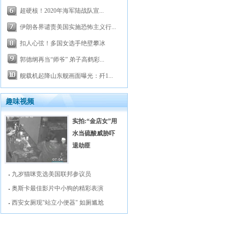
超硬核！2020年海军陆战队宣...
伊朗各界谴责美国实施恐怖主义行...
扣人心弦！多国女选手绝壁攀冰
郭德纲再当“师爷” 弟子高鹤彩...
舰载机起降山东舰画面曝光：歼1...
趣味视频
实拍:“金店女”用
水当硫酸威胁吓
退劫匪
九岁猫咪竞选美国联邦参议员
奥斯卡最佳影片中小狗的精彩表演
西安女厕现"站立小便器" 如厕尴尬