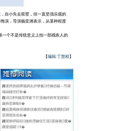
孩，自小失去双臂，但一直坚强乐观的
伟饰演，导演杨亚洲表示，从某种程度
第一个不是传统意义上拍一部残疾人的
【
编辑:丁慧程
】
路
瑗跨敳鎴樺箷鎷夊紑锛氭纾婅兘鍚︿笉璐
熶紬鏈涳紵鈥�
路
涓浗90鍚庢憚褰卞笀濡備綍鎷夸笅鍥藉
鍦扮悊鎽勨€�
路
鎴戞暍鎵撹祵锛佽繖涓憾娲為噷鐨勭鐞
冨満瑕佺伀鈥�
路
闈炴硶鍩硅鏈烘瀯鑰佸笀琚寚鎵撳鐢�
鏁欒偛閮ㄢ€�