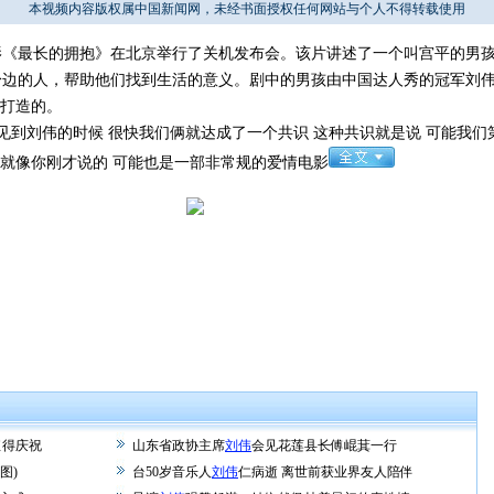
本视频内容版权属中国新闻网，未经书面授权任何网站与个人不得转载使用
影《最长的拥抱》在北京举行了关机发布会。该片讲述了一个叫宫平的男
身边的人，帮助他们找到生活的意义。剧中的男孩由中国达人秀的冠军刘
身打造的。
到刘伟的时候 很快我们俩就达成了一个共识 这种共识就是说 可能我们
 就像你刚才说的 可能也是一部非常规的爱情电影
值得庆祝
山东省政协主席
刘伟
会见花莲县长傅崐萁一行
图)
台50岁音乐人
刘伟
仁病逝 离世前获业界友人陪伴