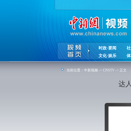
时政·要闻
社
文化·娱乐
体
当前位置：
中新视频
->
CNSTV
-> 正文
达