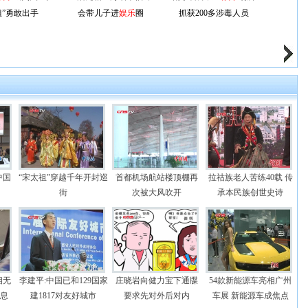
”勇敢出手
会带儿子进
娱乐
圈
抓获200多涉毒人员
中国
“宋太祖”穿越千年开封巡
首都机场航站楼顶棚再
拉祜族老人苦练40载 传
街
次被大风吹开
承本民族创世史诗
相无
李建平:中国已和129国家
庄晓岩向健力宝下通牒
54款新能源车亮相广州
信息
建1817对友好城市
要求先对外后对内
车展 新能源车成焦点