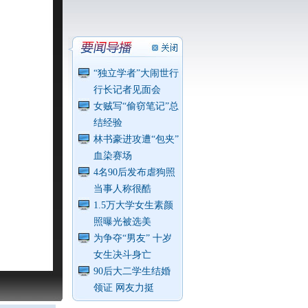
“独立学者”大闹世行
行长记者见面会
女贼写“偷窃笔记”总
结经验
林书豪进攻遭“包夹”
血染赛场
4名90后发布虐狗照
当事人称很酷
1.5万大学女生素颜
照曝光被选美
为争夺“男友” 十岁
女生决斗身亡
90后大二学生结婚
领证 网友力挺