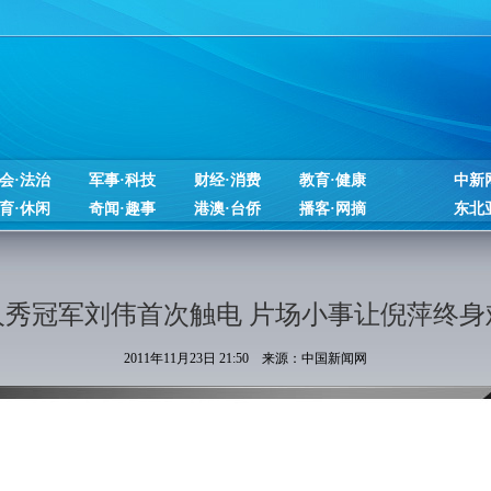
会·法治
军事·科技
财经·消费
教育·健康
中新
育·休闲
奇闻·趣事
港澳·台侨
播客·网摘
东北
人秀冠军刘伟首次触电 片场小事让倪萍终身
2011年11月23日 21:50 来源：中国新闻网