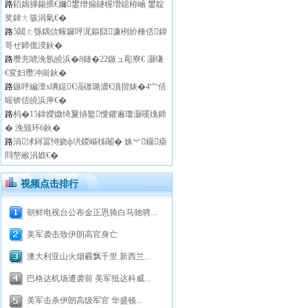
路
銆婂摢鍚掋€嬭鐢熷搧鐩楃増鐚栫崡 鐢靛
奖鍏ㄤ骇涓氣€�
路
5閮ㄤ綔鍝佽幏鑼呯浘鏂囧濂栵紒棰佸鍏
哥ぜ鍗佹湀鈥�
路
瓒充唬浼氬皢浜�8鏈�22鏃ュ彫寮€ 灏嗛
€変妇瓒冲崗鈥�
路
鏃呯編澶х唺鐚€滆礉璐濃€濆揩婊�4宀佸
暒锛佸皢浜庘€�
路
杩�15鍏嬫媺绮夐捇鐜懓鑺遍瓊灏嗘媿鍗
� 浼颁环6鈥�
路
涓浗鐞冨憳娆ф垬鍐嶇牬闂� 姝︾鑷瘉
閰嶅緱涓娾€�
视频点击排行
朝鲜电视台公布金正恩骑白马驰骋...
美军袭击致伊朗高官身亡
澳大利亚山火烟霾飘千里 新西兰...
巴格达机场遭袭前 美军抵达科威...
美军击杀伊朗高级军官 华盛顿...