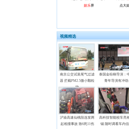
娱乐
界
点大姐
视频精选
南京公交试装尾气过滤
泰国金棕榈导演：
器 拦截PM2.5微小颗粒
青年导演有冲劲
物
沪渝高速仙桃段连发两
高科技智能校车亮
起相撞事故 致6死11伤
锡 随时调看车内