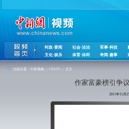
时政·要闻
社会·法治
军事·科技
文化·娱乐
体育·休闲
奇闻·趣事
当前位置：
中新视频
->
CNSTV
-> 正文
作家富豪榜引争议
2011年11月