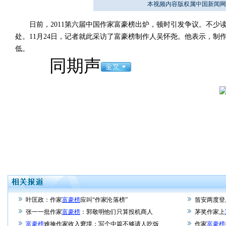
本视频内容版权属中国新闻网
日前，2011第六届中国作家富豪榜出炉，顿时引发争议。不少
处。11月24日，记者就此采访了富豪榜制作人吴怀尧。他表示，
低。
同期声
叶匡政：作家
富豪榜
应叫“作家沦落榜”
笛安两度登
张一一批作家
富豪榜
：郭敬明他们只算投机商人
茅奖作家上
富豪榜
难掩作家收入窘境：写个中篇不够请人吃饭
作家
富豪榜