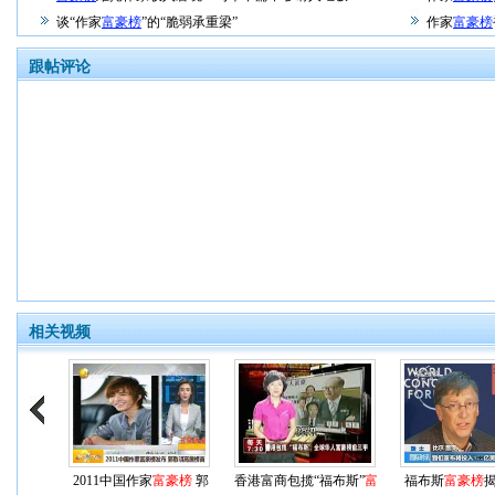
谈“作家
富豪榜
”的“脆弱承重梁”
作家
富豪榜
跟帖评论
相关视频
2011中国作家
富豪榜
郭
香港富商包揽“福布斯”
富
福布斯
富豪榜
揭