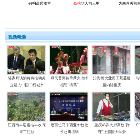
敬明高居榜首
豪榜
华人前三甲
为慈善丢首
视频精选
骆家辉访渝称将推动美
彝民普洱传承薪火演绎
沿海餐饮业用工荒蔓延
乌
企进入中国二线城市
根谱“梅葛”
至内陆重庆
江西南丰迎蜜桔丰收 采
近百位马来西亚华校校
重庆48岁大厨高校“蹭
广
果工短缺
长赴川培训
课”上瘾圆大学梦