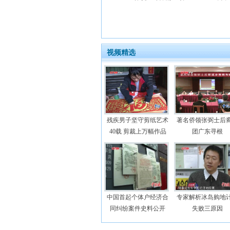
视频精选
残疾男子坚守剪纸艺术
著名侨领张弼士后
40载 剪裁上万幅作品
团广东寻根
中国首起个体户经济合
专家解析冰岛购地
同纠纷案件史料公开
失败三原因