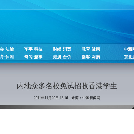
会·法治
军事·科技
财经·消费
教育·健康
中新
育·休闲
奇闻·趣事
港澳·台侨
播客·网摘
东北
内地众多名校免试招收香港学生
2011年11月29日 13:16 来源：中国新闻网