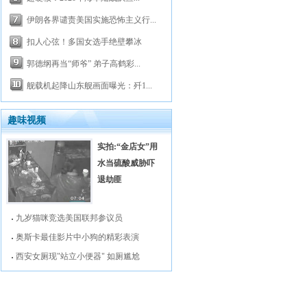
伊朗各界谴责美国实施恐怖主义行...
扣人心弦！多国女选手绝壁攀冰
郭德纲再当“师爷” 弟子高鹤彩...
舰载机起降山东舰画面曝光：歼1...
趣味视频
实拍:“金店女”用
水当硫酸威胁吓
退劫匪
九岁猫咪竞选美国联邦参议员
奥斯卡最佳影片中小狗的精彩表演
西安女厕现"站立小便器" 如厕尴尬