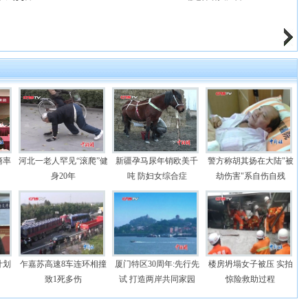
裔率
河北一老人罕见“滚爬”健
新疆孕马尿年销欧美千
警方称胡其扬在大陆"被
身20年
吨 防妇女综合症
劫伤害"系自伤自残
计划
乍嘉苏高速8车连环相撞
厦门特区30周年:先行先
楼房坍塌女子被压 实拍
致1死多伤
试 打造两岸共同家园
惊险救助过程