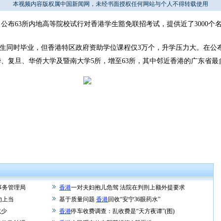
本视频内容版权属中国新闻网，未经书面授权任何网站与个人不得转载使用
63所内地高等院校试行对香港学生豁免联招考试，提供近了3000个
生同时毕业，但香港特区政府资助学位课程仅3万个，升学压力大。在公
、复旦、华侨大学及暨南大学5所，增至63所，其中邻近香港的广东省最多
事务管理局
香港
一对夫妇抱儿危驾 法院在判刑上额外提要求
勿上当
基于质量问题
香港
回收“安宁36眼药水”
减少
香港
停车收费调查：乱收费是“天方夜谭”(图)