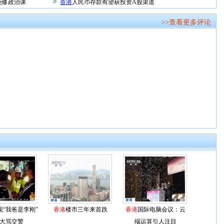
免修政治课
香港
人民币存款有望获投资A股渠道
>>查看更多评论
现“我爸是李刚”
香港
楼市三年来首跌
香港
国际电脑会议：云
大骂交警
端运算引人注目