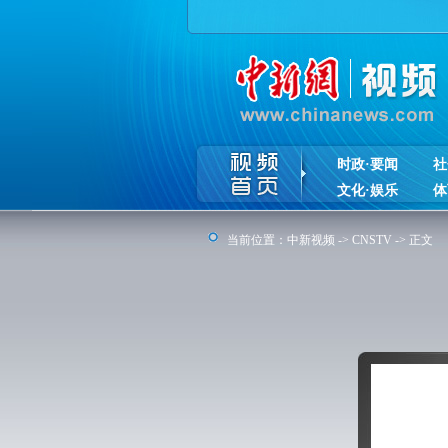
时政·要闻
社
文化·娱乐
体
当前位置：
中新视频
->
CNSTV
-> 正文