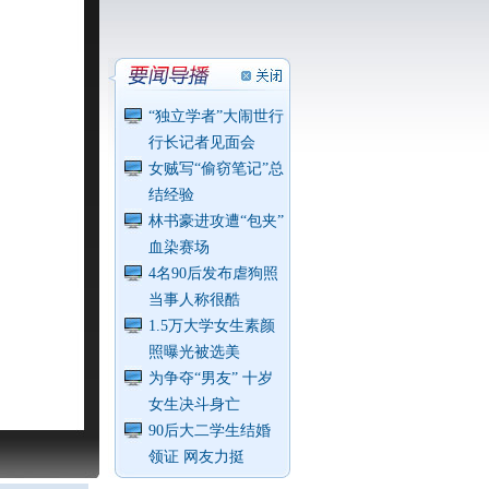
“独立学者”大闹世行
行长记者见面会
女贼写“偷窃笔记”总
结经验
林书豪进攻遭“包夹”
血染赛场
4名90后发布虐狗照
当事人称很酷
1.5万大学女生素颜
照曝光被选美
为争夺“男友” 十岁
女生决斗身亡
90后大二学生结婚
领证 网友力挺