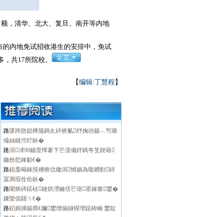
名额，清华、北大、复旦、南开等内地
布的内地免试招收港生的安排中，免试
，共17所院校。
【
编辑:丁慧程
】
路
瑗跨敳鎴樺箷鎷夊紑锛氭纾婅兘鍚︿笉璐
熶紬鏈涳紵鈥�
路
涓浗90鍚庢憚褰卞笀濡備綍鎷夸笅鍥藉
鍦扮悊鎽勨€�
路
鎴戞暍鎵撹祵锛佽繖涓憾娲為噷鐨勭鐞
冨満瑕佺伀鈥�
路
闈炴硶鍩硅鏈烘瀯鑰佸笀琚寚鎵撳鐢�
鏁欒偛閮ㄢ€�
路
銆婂摢鍚掋€嬭鐢熷搧鐩楃増鐚栫崡 鐢靛