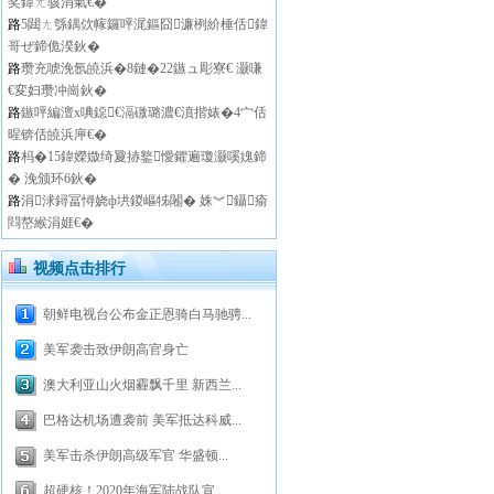
奖鍏ㄤ骇涓氣€�
路
5閮ㄤ綔鍝佽幏鑼呯浘鏂囧濂栵紒棰佸鍏
哥ぜ鍗佹湀鈥�
路
瓒充唬浼氬皢浜�8鏈�22鏃ュ彫寮€ 灏嗛
€変妇瓒冲崗鈥�
路
鏃呯編澶х唺鐚€滆礉璐濃€濆揩婊�4宀佸
暒锛佸皢浜庘€�
路
杩�15鍏嬫媺绮夐捇鐜懓鑺遍瓊灏嗘媿鍗
� 浼颁环6鈥�
路
涓浗鐞冨憳娆ф垬鍐嶇牬闂� 姝︾鑷瘉
閰嶅緱涓娾€�
视频点击排行
朝鲜电视台公布金正恩骑白马驰骋...
美军袭击致伊朗高官身亡
澳大利亚山火烟霾飘千里 新西兰...
巴格达机场遭袭前 美军抵达科威...
美军击杀伊朗高级军官 华盛顿...
超硬核！2020年海军陆战队宣...