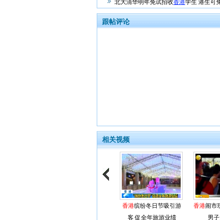
北大清华明年免试招收
香港
学生 港生可
跟帖评论
相关视频
香港
缤纷冬日节吸引游
香港
闹市
客 促全年旅游业绩
男子