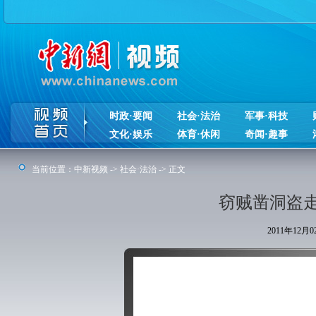
时政·要闻
社会·法治
军事·科技
文化·娱乐
体育·休闲
奇闻·趣事
当前位置：
中新视频
->
社会·法治
-> 正文
窃贼凿洞盗
2011年12月