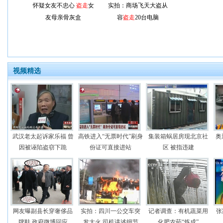
怀疑女友不忠心
盗走
女
实拍：商场飞天大盗从
友母亲骨灰盒
容
盗走
20台电脑
视频精选
武汉老太起诉家乐福 曾
高铁进入“无票时代”刷身
集装箱蜗居房现北京社
奥
因被诬陷盗窃下跪
份证可直接进站
区 被指违建
网友曝副县长穿奢侈品
实拍：四川一公交车突
记者调查：有机蔬菜用
张
牌鞋 政府微博回应
发大火 司机讲述细节
化肥农药“炼成”