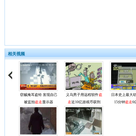
相关视频
窃贼掩耳盗铃 发现自己
义乌男子用远程软件
盗
日本史上最大劫
被监拍
盗走
显示器
走
近10亿游戏币获刑
15分钟
盗走
6