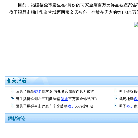
目前，福建福鼎市发生在4月份的两家金店百万元饰品被盗案告破，
位于福鼎市桐山街道古城西两家金店被盗，存放在店内的约100余
两男子撬墓
盗走
骨灰盒 向死者家属敲诈18万被拘
男子撬拆铁
男子撬拆铁栅栏气割保险箱
盗走
百万黄金饰品(图)
机场地勤
盗
两男子用弹弓击碎豪车车窗玻璃
盗走
65万被抓获
男子
盗走
雇
跟帖评论