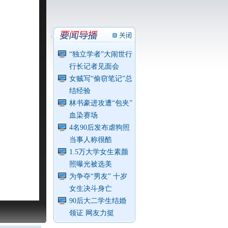
“独立学者”大闹世行
行长记者见面会
女贼写“偷窃笔记”总
结经验
林书豪进攻遭“包夹”
血染赛场
4名90后发布虐狗照
当事人称很酷
1.5万大学女生素颜
照曝光被选美
为争夺“男友” 十岁
女生决斗身亡
90后大二学生结婚
领证 网友力挺