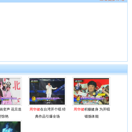
辑变声 花旦造
周华健
在台湾开个唱 经
周华健
积极健身 为开唱
型惊艳
典作品引爆全场
锻炼体能