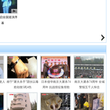
启全国巡演序
幕
岁老人
南宁“屠夫杀手”团伙以毒
日本侵华南京大屠杀74
南京大屠杀74周年 全城
抢劫致5死4伤
周年 抗战馆征集馆歌
警报五千人悼念