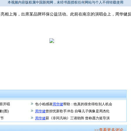
本视频内容版权属中国新闻网，未经书面授权任何网站与个人不得转载使用
健亮相上海，出席某品牌环保公益活动。此前在南京的演唱会上，周华健
：
太原开唱
包小柏感谢
周华健
帮助：他真的很舍得给别人机会
(图)
周华健
曾担忧新歌手冲击 自曝儿子偶像是周杰伦
水节
周华健
获《非同凡响》三请助阵 曾称愿力挺导演
>>查看更多评论