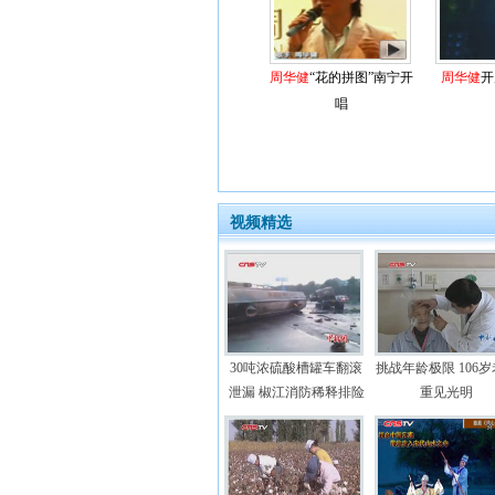
周华健
“花的拼图”南宁开
周华健
开
唱
视频精选
30吨浓硫酸槽罐车翻滚
挑战年龄极限 106
泄漏 椒江消防稀释排险
重见光明