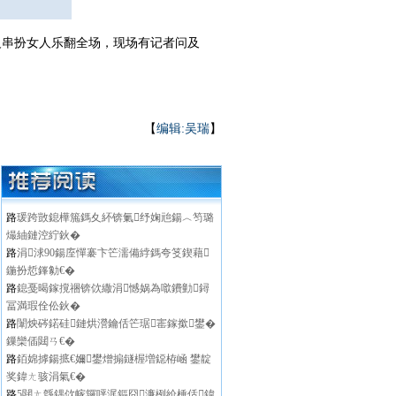
反串扮女人乐翻全场，现场有记者问及
【
编辑:吴瑞
】
路
瑗跨敳鎴樺箷鎷夊紑锛氭纾婅兘鍚︿笉璐
熶紬鏈涳紵鈥�
路
涓浗90鍚庢憚褰卞笀濡備綍鎷夸笅鍥藉
鍦扮悊鎽勨€�
路
鎴戞暍鎵撹祵锛佽繖涓憾娲為噷鐨勭鐞
冨満瑕佺伀鈥�
路
闈炴硶鍩硅鏈烘瀯鑰佸笀琚寚鎵撳鐢�
鏁欒偛閮ㄢ€�
路
銆婂摢鍚掋€嬭鐢熷搧鐩楃増鐚栫崡 鐢靛
奖鍏ㄤ骇涓氣€�
路
5閮ㄤ綔鍝佽幏鑼呯浘鏂囧濂栵紒棰佸鍏