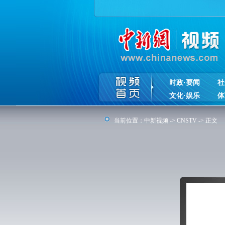
时政·要闻
社
文化·娱乐
体
当前位置：
中新视频
->
CNSTV
-> 正文