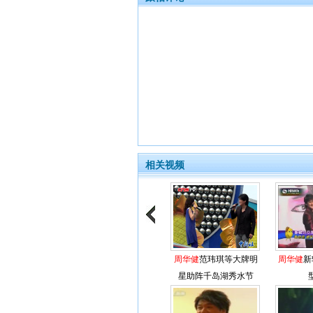
相关视频
周华健
范玮琪等大牌明
周华健
新
星助阵千岛湖秀水节