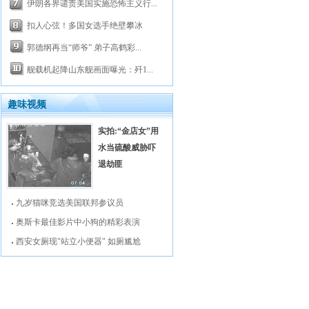
伊朗各界谴责美国实施恐怖主义行...
扣人心弦！多国女选手绝壁攀冰
郭德纲再当“师爷” 弟子高鹤彩...
舰载机起降山东舰画面曝光：歼1...
趣味视频
实拍:“金店女”用
水当硫酸威胁吓
退劫匪
九岁猫咪竞选美国联邦参议员
奥斯卡最佳影片中小狗的精彩表演
西安女厕现"站立小便器" 如厕尴尬