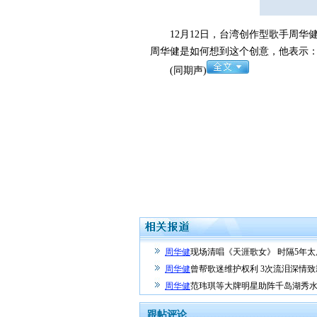
12月12日，台湾创作型歌手周华
周华健是如何想到这个创意，他表示
(同期声)
周华健
现场清唱《天涯歌女》 时隔5年
周华健
曾帮歌迷维护权利 3次流泪深情致歉
周华健
范玮琪等大牌明星助阵千岛湖秀
跟帖评论