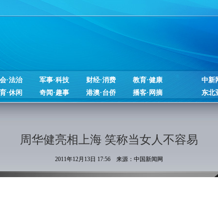
会·法治
军事·科技
财经·消费
教育·健康
中新
育·休闲
奇闻·趣事
港澳·台侨
播客·网摘
东北
周华健亮相上海 笑称当女人不容易
2011年12月13日 17:56 来源：中国新闻网