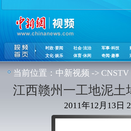
时政·要闻
社会·法治
军事·科技
文化·娱乐
体育·休闲
奇闻·趣事
当前位置：
中新视频
->
CNSTV
江西赣州一工地泥土
2011年12月13