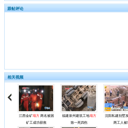
跟帖评论
相关视频
江西金矿
塌方
两名被困
福建泉州建筑工地
塌方
沈阳私建别墅
矿工成功获救
致一死四伤
两工人被