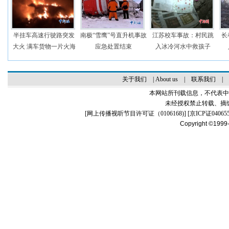
半挂车高速行驶路突发
南极“雪鹰”号直升机事故
江苏校车事故：村民跳
长
大火 满车货物一片火海
应急处置结束
入冰冷河水中救孩子
关于我们
|
About us
|
联系我们
|
本网站所刊载信息，不代表中
未经授权禁止转载、摘
[
网上传播视听节目许可证（0106168)
] [
京ICP证04065
Copyright ©1999