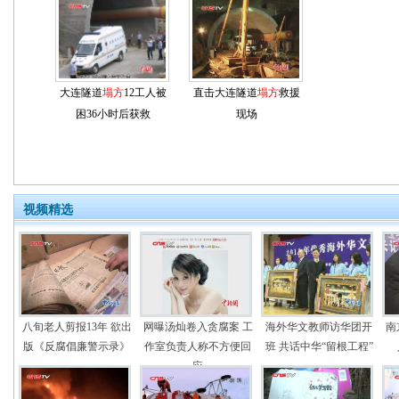
大连隧道
塌方
12工人被
直击大连隧道
塌方
救援
困36小时后获救
现场
视频精选
八旬老人剪报13年 欲出
网曝汤灿卷入贪腐案 工
海外华文教师访华团开
南
版《反腐倡廉警示录》
作室负责人称不方便回
班 共话中华“留根工程”
应