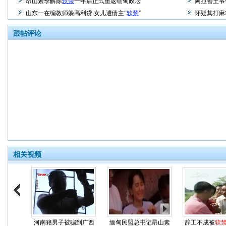
昂山素季解除
软禁
一年后正式重返缅甸政坛
阿拉善王爷
山东一在编教师躲高利贷 女儿遭债主“
软禁
”
怀疑其打麻
跟帖评论
相关视频
河南籍男子被骗到广西
缅甸民盟总书记昂山素
辞工不成被
软