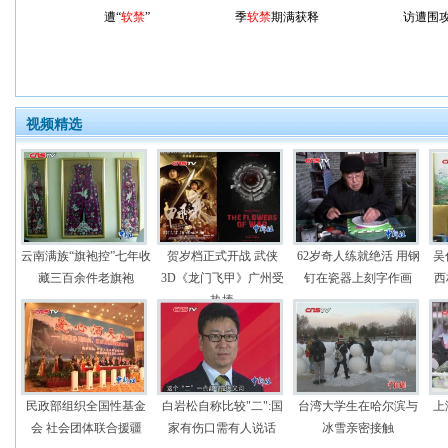
遭“
软禁
”
季
软禁
期满获释
访遭围
视频精选
云南满族“旗袍控”七年收
贺岁档正式开战 武侠
62岁奇人练就绝活 用钢
吴
藏三百余件老旗袍
3D《龙门飞甲》广州受
钉在瓷器上刻字作画
西
热捧
民政部组织全国性基金
白岩松自称比较"二":国
台湾大学生在哈尔滨与
上
会 社会团体联合援疆
家有伤口需有人说话
冰雪亲密接触