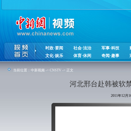
时政·要闻
社会·法治
军事·科技
文化·娱乐
体育·休闲
奇闻·趣事
当前位置：
中新视频
->
CNSTV
-> 正文
河北邢台赴韩被软
2011年12月