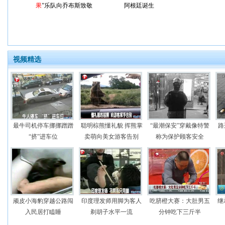
果
”乐队向乔布斯致敬
阿根廷诞生
视频精选
最牛司机停车挪挪蹭蹭
聪明棕熊懂礼貌 挥熊掌
“最潮保安”穿戴像特警
路
“挤”进车位
卖萌向美女游客告别
称为保护顾客安全
顽皮小海豹穿越公路闯
印度理发师用脚为客人
吃脐橙大赛：大肚男五
继
入民居打瞌睡
剃胡子水平一流
分钟吃下三斤半