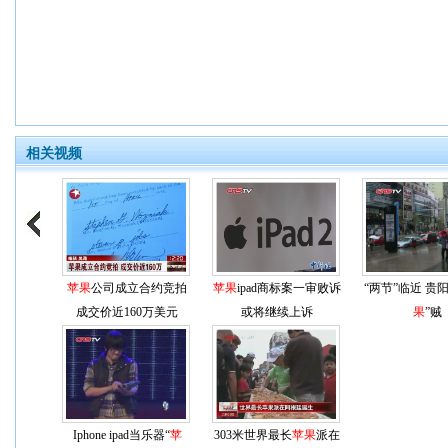
相关视频
苹果
公司成立合约竞拍
苹果
ipad商标案一审败诉
“两节”临近 贵
成交价近160万美元
或将继续上诉
果
”贼
Iphone ipad当乐器“
苹
303米世界最长
苹果
派在