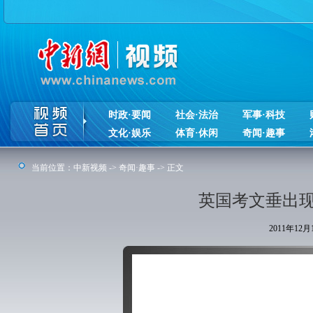
时政·要闻
社会·法治
军事·科技
文化·娱乐
体育·休闲
奇闻·趣事
当前位置：
中新视频
->
奇闻·趣事
-> 正文
英国考文垂出现
2011年12