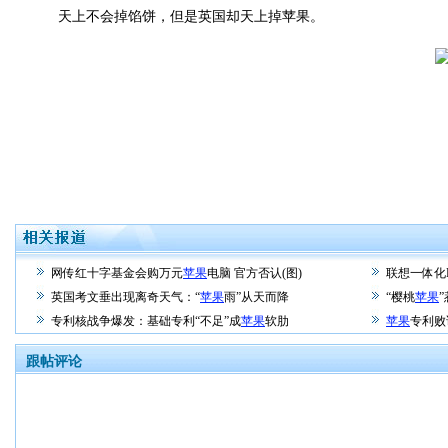
天上不会掉馅饼，但是英国却天上掉苹果。
网传红十字基金会购万元
苹果
电脑 官方否认(图)
联想一体化
英国考文垂出现离奇天气：“
苹果
雨”从天而降
“樱桃
苹果
专利核战争爆发：基础专利“不足”成
苹果
软肋
苹果
专利败
跟帖评论