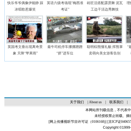
快乐爷爷偶像伊能静 踩
英语六级考场现“梅西准
砖匠活搭配霹雳舞 泥瓦
理
冰唱歌惹爆笑
考证”
工边干活边秀舞技
英国考文垂出现离奇景
最牛司机停车挪挪蹭蹭
聪明棕熊懂礼貌 挥熊掌
“
象 天降“苹果雨”
“挤”进车位
卖萌向美女游客告别
关于我们
|
About us
|
联系我们
|
本网站所刊载信息，不代表中
未经授权禁止转载、摘
[
网上传播视听节目许可证（0106168)
] [
京ICP证04065
Copyright ©1999