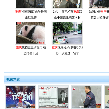
重庆
“棒棒画家”自学绘画
21位中外艺术家
重庆
深
法国帅哥
重庆
开
走红微博
山中建原生态艺术村
菜客人较真被
重庆
熊猫宝宝满百天 萌
重庆
现最短绿灯时间 仅2
态抢镜十足
秒一次通过一辆车
视频精选