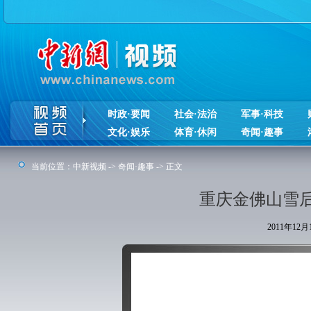
时政·要闻
社会·法治
军事·科技
文化·娱乐
体育·休闲
奇闻·趣事
当前位置：
中新视频
->
奇闻·趣事
-> 正文
重庆金佛山雪后
2011年12