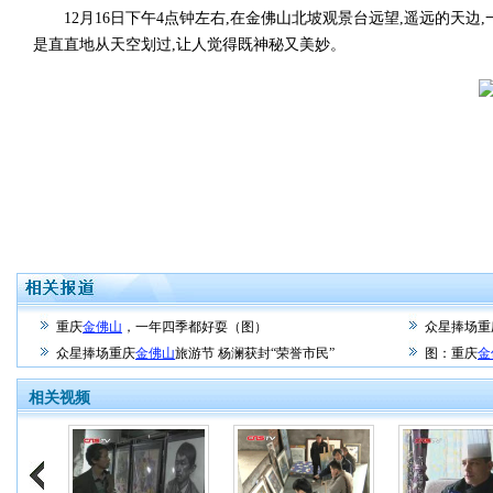
12月16日下午4点钟左右,在金佛山北坡观景台远望,遥远的天边
是直直地从天空划过,让人觉得既神秘又美妙。
重庆
金佛山
，一年四季都好耍（图）
众星捧场重
众星捧场重庆
金佛山
旅游节 杨澜获封“荣誉市民”
图：重庆
金
相关视频