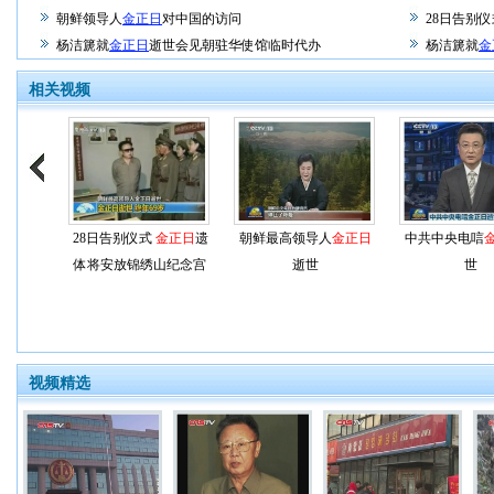
朝鲜领导人
金正日
对中国的访问
28日告别
杨洁篪就
金正日
逝世会见朝驻华使馆临时代办
杨洁篪就
金
相关视频
28日告别仪式
金正日
遗
朝鲜最高领导人
金正日
中共中央电唁
体将安放锦绣山纪念宫
逝世
世
视频精选