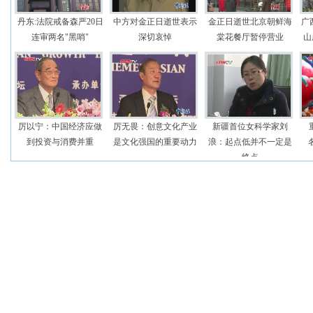
丹东:法院戒备森严20日
中方对金正日逝世表示
金正日逝世北京朝鲜海
广
连审两名"黑哨"
深切哀悼
棠花餐厅暂停营业
山
厉以宁：中国经济应做
厉无畏：创意文化产业
新疆首位女科学家刘
到投资与消费并重
是文化强国的重要动力
浪：起点低并不一定是
终点