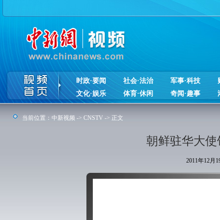
时政·要闻
社会·法治
军事·科技
文化·娱乐
体育·休闲
奇闻·趣事
当前位置：
中新视频
->
CNSTV
-> 正文
朝鲜驻华大使馆
2011年12月