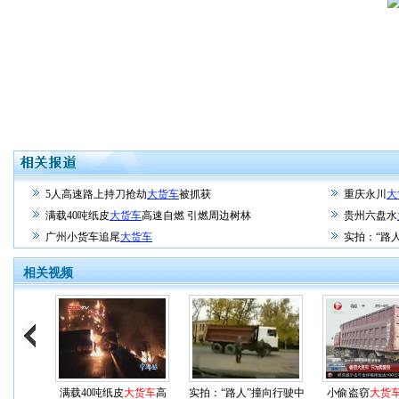
5人高速路上持刀抢劫
大货车
被抓获
重庆永川
大
满载40吨纸皮
大货车
高速自燃 引燃周边树林
贵州六盘水
广州小货车追尾
大货车
实拍：“路
相关视频
满载40吨纸皮
大货车
高
实拍：“路人”撞向行驶中
小偷盗窃
大货