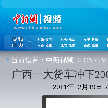
时政·要闻
社会·法治
军事·科技
文化·娱乐
体育·休闲
奇闻·趣事
当前位置：
中新视频
->
CNSTV
广西一大货车冲下2
2011年12月19