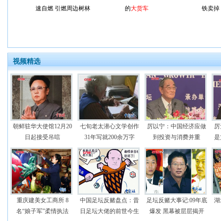
速自燃 引燃周边树林
的
大货车
铁卖掉
视频精选
朝鲜驻华大使馆12月20
七旬老太潜心文学创作
厉以宁：中国经济应做
厉
日起接受吊唁
31年写就200余万字
到投资与消费并重
是
重庆建美女工商所 8
中国足坛反赌盘点：昔
足坛反赌大事记:09年底
湖
名“娘子军”柔情执法
日足坛大佬的前世今生
爆发 黑幕被层层揭开