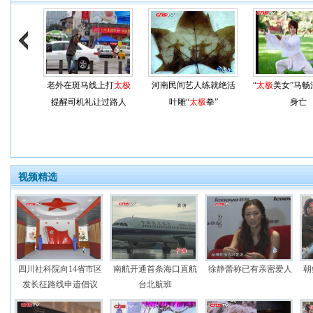
老外在斑马线上打
太极
河南民间艺人练就绝活
“
太极
美女”马畅
提醒司机礼让过路人
叶雕“
太极
拳”
身亡
视频精选
四川社科院向14省市区
南航开通首条海口直航
徐静蕾称已有亲密爱人
朝
发长征路线申遗倡议
台北航班