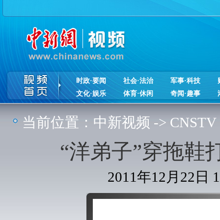
时政·要闻
社会·法治
军事·科技
文化·娱乐
体育·休闲
奇闻·趣事
当前位置：
中新视频
->
CNSTV
“洋弟子”穿拖鞋
2011年12月22