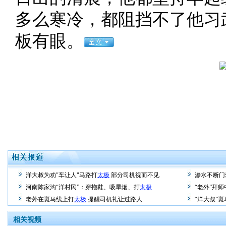
多么寒冷，都阻挡不了他习
板有眼。
洋大叔为劝"车让人"马路打
太极
部分司机视而不见
渗水不断门
河南陈家沟“洋村民”：穿拖鞋、吸旱烟、打
太极
“老外”拜师
老外在斑马线上打
太极
提醒司机礼让过路人
“洋大叔”
相关视频