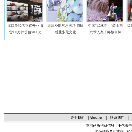
海口免税店正式开业 备
天津圣诞气息渐浓 市民
中国“武林高手”聚山西
福
货1.6万件价值5000万
感受多元文化
武术入奥非终极目标
关于我们
|
About us
|
联系我们
|
本网站所刊载信息，不代表中
未经授权禁止转载、摘