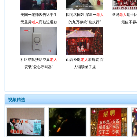
美国一老师因告诉学生
因同名同姓 深圳一
老人
圣诞
老人
瑞士比
无圣诞
老人
而被迫道歉
的九万存款“被执行”
最佳不容
社区结队扶助空巢
老人
山西圣诞
老人
着唐装 百
安装“爱心呼叫器”
人诵读弟子规
视频精选