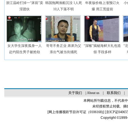
浙江温岭打掉一“床前”卖
韩国拖网渔船沉没 1人死
年夜饭价格上涨预订火
小
淫团伙
10人下落不明
爆 用工荒提前
女大学生深夜孤身一人
哥哥不务正业 弟弟为父
“深喉”揭秘海鲜大礼包造
“
赴约陌生男子被抢劫
亲出气被当街捅死
假 手段多样
关于我们
|
About us
|
联系我们
|
本网站所刊载信息，不代表中
未经授权禁止转载、摘
[
网上传播视听节目许可证（0106168)
] [
京ICP证04065
Copyright ©1999