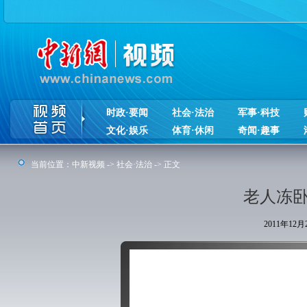
时政·要闻
社会·法治
军事·科技
文化·娱乐
体育·休闲
奇闻·趣事
当前位置：
中新视频
->
社会·法治
-> 正文
老人冻卧
2011年12