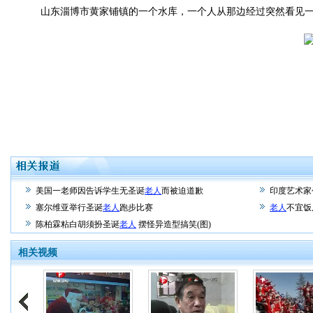
山东淄博市黄家铺镇的一个水库，一个人从那边经过突然看见一
美国一老师因告诉学生无圣诞
老人
而被迫道歉
印度艺术家
塞尔维亚举行圣诞
老人
跑步比赛
老人
不宜饭
陈柏霖粘白胡须扮圣诞
老人
摆怪异造型搞笑(图)
相关视频