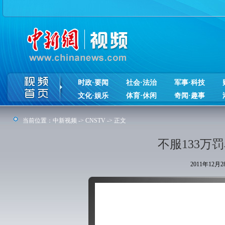
时政·要闻
社会·法治
军事·科技
文化·娱乐
体育·休闲
奇闻·趣事
当前位置：
中新视频
->
CNSTV
-> 正文
不服133万
2011年12月