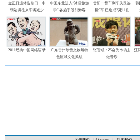
金正日遗体告别日：中
中国东北进入“冰雪旅游
贵阳一货车刹车失灵连
韩
朝边境往来车辆减少
季” 各施手段引游客
撞9车 已造成2死11伤
2011经典中国网络语录
广东雷州珍贵文物展特
张智成：不会为市场去
汪洋
色区域文化风貌
做音乐