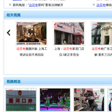
新民晚报：“
达芬奇
密码”要靠法律解开
达芬奇
继续
相关视频
达芬奇
频频叫板 上海工
上海：
达芬奇
家居门店
达芬奇
称广东
商诉讼前不再回应
仅1家正常营业
解 要求三日
视频精选