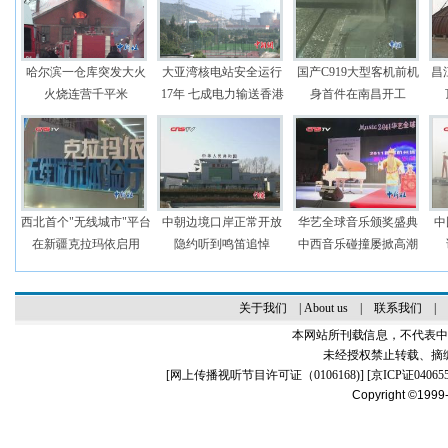
哈尔滨一仓库突发大火
大亚湾核电站安全运行
国产C919大型客机前机
昌
火烧连营千平米
17年 七成电力输送香港
身首件在南昌开工
西北首个"无线城市"平台
中朝边境口岸正常开放
华艺全球音乐颁奖盛典
中
在新疆克拉玛依启用
隐约听到鸣笛追悼
中西音乐碰撞屡掀高潮
关于我们
|
About us
|
联系我们
|
本网站所刊载信息，不代表中
未经授权禁止转载、摘
[
网上传播视听节目许可证（0106168)
] [
京ICP证04065
Copyright ©1999