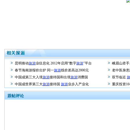
昆明推动
旅游
业信息化 2012年启用“数字
旅游
”平台
峨眉山牵手
春节海南游报价出炉 同一
旅游
线价差高达2000元
老中医身患
中国成第三大入境
旅游
接待国和出境
旅游
消费国
双节临近
中国成世界第三大
旅游
接待国
旅游
业步入产业化
重庆投资1
跟帖评论