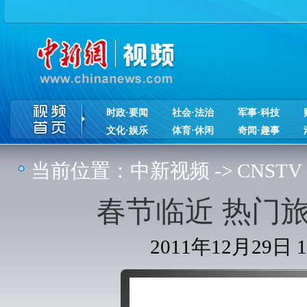
时政·要闻
社会·法治
军事·科技
文化·娱乐
体育·休闲
奇闻·趣事
当前位置：
中新视频
->
CNSTV
春节临近 热门
2011年12月29