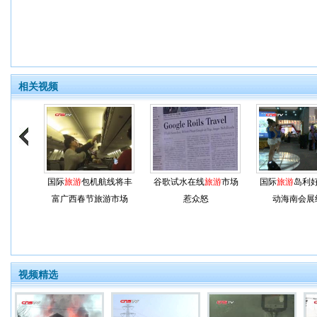
相关视频
国际
旅游
包机航线将丰
谷歌试水在线
旅游
市场
国际
旅游
岛利
富广西春节旅游市场
惹众怒
动海南会展
视频精选