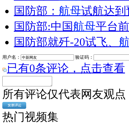
国防部：
航母
试航达到
走！跟着总书记去植树
国防部:中国
航母
平台
消防员救轻生者
花炮节热闹非凡
减压"枕头大战"
国防部就歼-20试飞、
用户名：
验证码：
已有
0
条评论，点击查看
纽约上演“枕头大战”
司机酒驾遇交警 急速倒车逃窜
所有评论仅代表网友观点
热门视频集