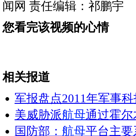
闻网
责任编辑：祁鹏宇
女孩北京地铁殴打老人 痛下狠手拳打脚踢
您看完该视频的心情
无痛分娩是否安全 医生回应
外交部：反对强权政治霸凌主义
相关报道
外交部：有关国家言论片面不公正
军报盘点2011年军事科
美威胁派
航母
通过霍尔
安徽一实载49人客车翻车
国防部：
航母
平台主要