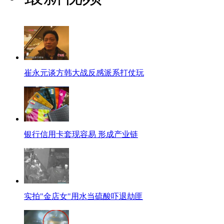
崔永元谈方韩大战反感派系打仗玩
银行信用卡套现容易 形成产业链
实拍"金店女"用水当硫酸吓退劫匪