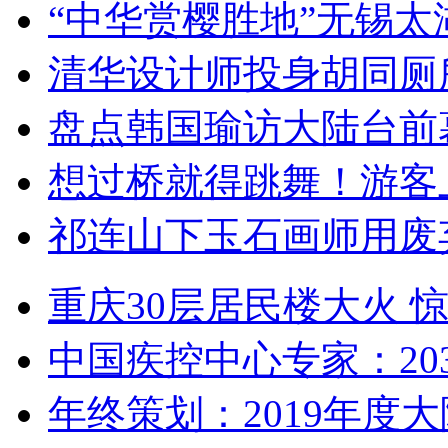
“中华赏樱胜地”无锡
清华设计师投身胡同厕
盘点韩国瑜访大陆台前
想过桥就得跳舞！游客
祁连山下玉石画师用废
重庆30层居民楼大火
中国疾控中心专家：203
年终策划：2019年度大陆