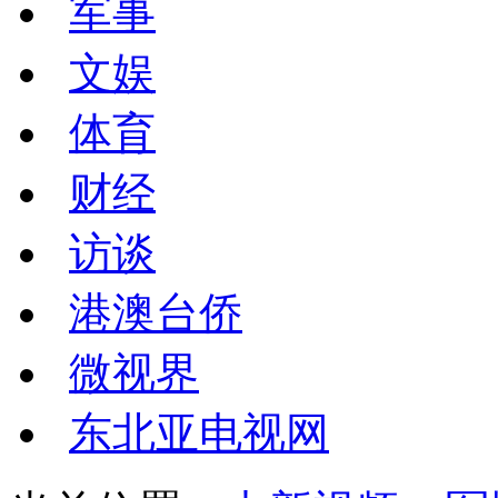
军事
文娱
体育
财经
访谈
港澳台侨
微视界
东北亚电视网