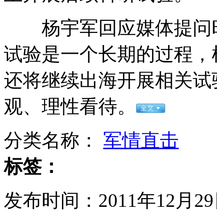
杨宇军回应媒体提问时
试验是一个长期的过程，
国宝级"恋人"人工受精 七月揭晓
还将继续出海开展相关试
观、理性看待。
禽兽生父强奸女儿 生母不让张扬
分类名称：
军情直击
标签：
微博女王姚晨影响孙红雷成微博控
发布时间：2011年12月29日
山西运城恶犬咬伤多人 警民合力深夜将其击毙