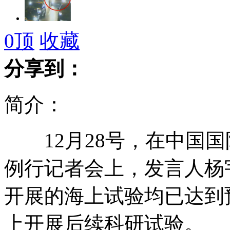
女童吞水银送医 爱心助穿越晚高峰
0
顶
收藏
分享到：
21岁女大学生将遗体捐给母校
简介：
12月28号，在中国国防
萨科齐竞选时被丢鸡蛋藏酒吧1小时
例行记者会上，发言人杨
开展的海上试验均已达到
上开展后续科研试验。
叙"敢死队"护送外国记者出境被轰炸