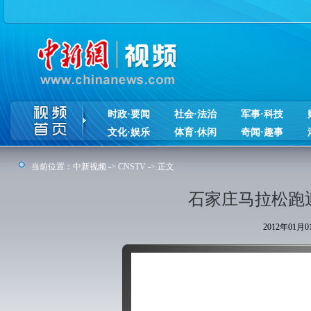
时政·要闻
社会·法治
军事·科技
文化·娱乐
体育·休闲
奇闻·趣事
当前位置：
中新视频
->
CNSTV
-> 正文
石家庄马拉松跑
2012年01月