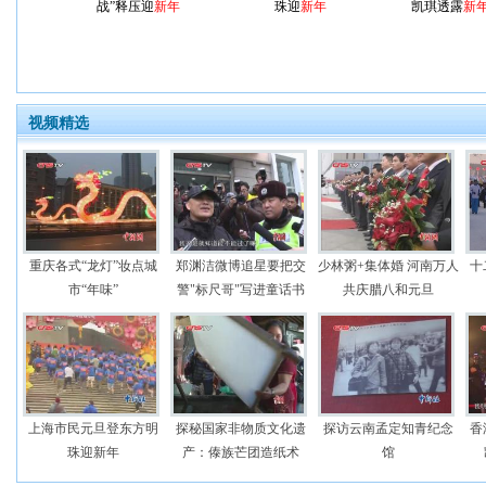
战”释压迎
新年
珠迎
新年
凯琪透露
新
视频精选
重庆各式“龙灯”妆点城
郑渊洁微博追星要把交
少林粥+集体婚 河南万人
十
市“年味”
警"标尺哥"写进童话书
共庆腊八和元旦
上海市民元旦登东方明
探秘国家非物质文化遗
探访云南孟定知青纪念
香
珠迎新年
产：傣族芒团造纸术
馆