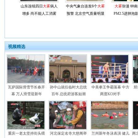
山东连续四日
大雾
病人
中央气象台连发8个
大雾
大雾
弥漫 钟
增多 尚不能人工消雾
预警 北京空气质量明显
PM2.5进肺泡
下降
视频精选
瓦萨国际滑雪节长春开
孙中山就任临时大总统
中美拳王争霸落幕 中方
郑
幕 万人滑雪迎新年
百年 总统府游客如潮
两度KO对手
重庆一老太坚持街头喂
河北保定名寺大慈阁举
兰州新年冬泳表演 健儿
两