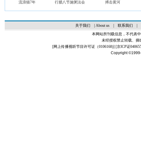
流浪猫7年
行腊八节施粥法会
搏击黄河
关于我们
|
About us
|
联系我们
|
本网站所刊载信息，不代表中
未经授权禁止转载、摘
[
网上传播视听节目许可证（0106168)
] [
京ICP证04065
Copyright ©1999