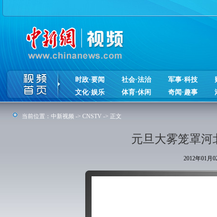
时政·要闻
社会·法治
军事·科技
文化·娱乐
体育·休闲
奇闻·趣事
当前位置：
中新视频
->
CNSTV
-> 正文
元旦大雾笼罩河
2012年01月