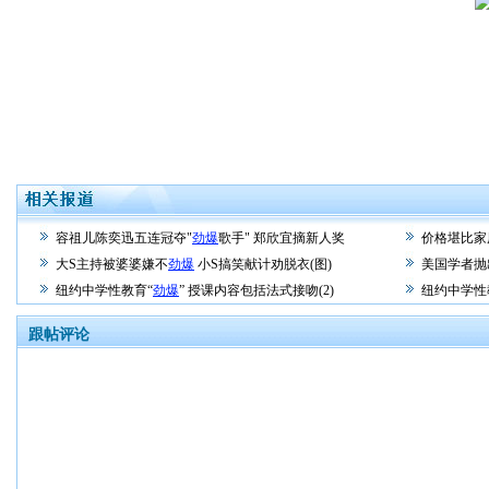
容祖儿陈奕迅五连冠夺"
劲爆
歌手" 郑欣宜摘新人奖
价格堪比家用
大S主持被婆婆嫌不
劲爆
小S搞笑献计劝脱衣(图)
美国学者抛
纽约中学性教育“
劲爆
” 授课内容包括法式接吻(2)
纽约中学性
跟帖评论