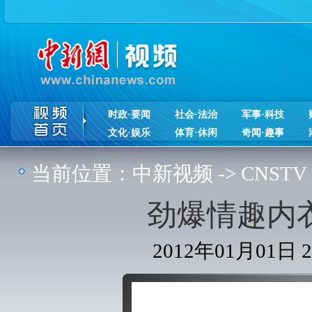
时政·要闻
社会·法治
军事·科技
文化·娱乐
体育·休闲
奇闻·趣事
当前位置：
中新视频
->
CNSTV
劲爆情趣内
2012年01月01