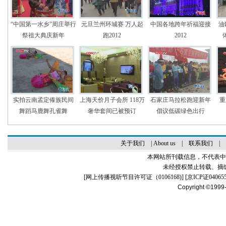
“中国第一水乡”周庄举行
元旦兰州环城赛 万人起
中国各地跨年祈福迎接
油
祭祖大典庆新年
跑2012
2012
实拍云南孟定傣族民间
上海天价月子会所 118万
石家庄马拉松跑迎新年
重
舞蹈马鹿舞孔雀舞
奢华套间已被预订
倡议低碳绿色出行
关于我们
|
About us
|
联系我们
|
本网站所刊载信息，不代表中
未经授权禁止转载、摘
[
网上传播视听节目许可证（0106168)
] [
京ICP证04065
Copyright ©1999