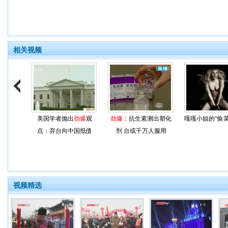
相关视频
美国学者抛出
劲爆
观
劲爆
：抗生素测出塑化
嘎嘎小姐的“偷菜
点：弃台向中国抵债
剂 台或千万人服用
视频精选