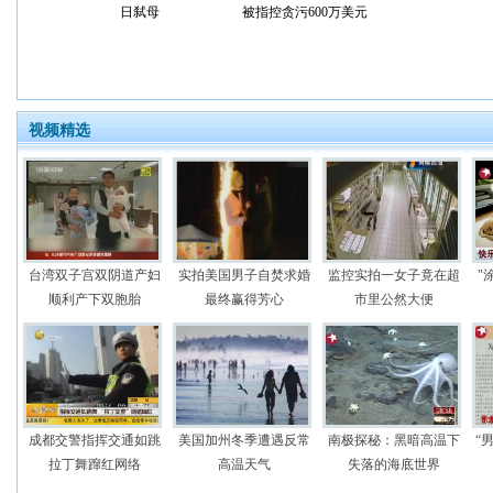
日弑母
被指控贪污600万美元
视频精选
台湾双子宫双阴道产妇
实拍美国男子自焚求婚
监控实拍一女子竟在超
"
顺利产下双胞胎
最终赢得芳心
市里公然大便
成都交警指挥交通如跳
美国加州冬季遭遇反常
南极探秘：黑暗高温下
“
拉丁舞蹿红网络
高温天气
失落的海底世界