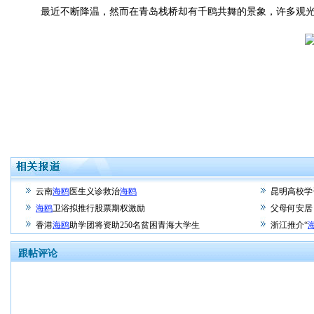
最近不断降温，然而在青岛栈桥却有千鸥共舞的景象，许多观光
云南
海鸥
医生义诊救治
海鸥
昆明高校学
海鸥
卫浴拟推行股票期权激励
父母何安居
香港
海鸥
助学团将资助250名贫困青海大学生
浙江推介“
跟帖评论