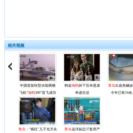
相关视频
中国首架轻型水陆两栖
狗追
海鸥
掉下百米悬崖
青岛
出血热确诊
飞机“
海鸥
300”首飞成功
奇迹生还
今年已有10
青岛
：“疯狂”儿子光天化
青岛
远洋副总37套房产