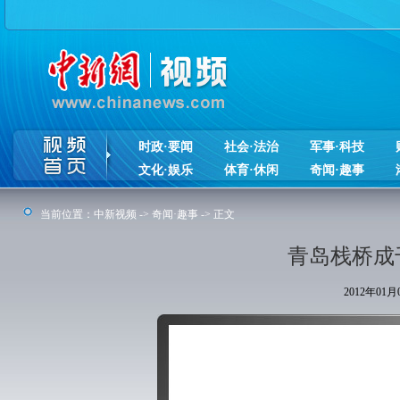
时政·要闻
社会·法治
军事·科技
文化·娱乐
体育·休闲
奇闻·趣事
当前位置：
中新视频
->
奇闻·趣事
-> 正文
青岛栈桥成
2012年01