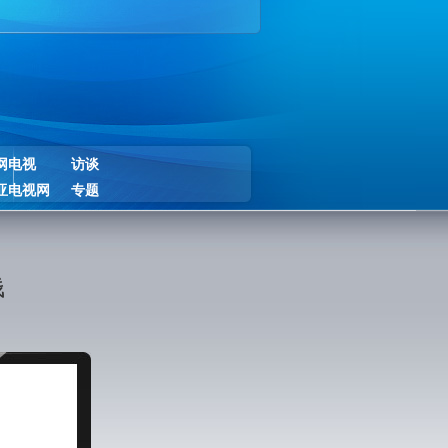
网电视
访谈
亚电视网
专题
钱