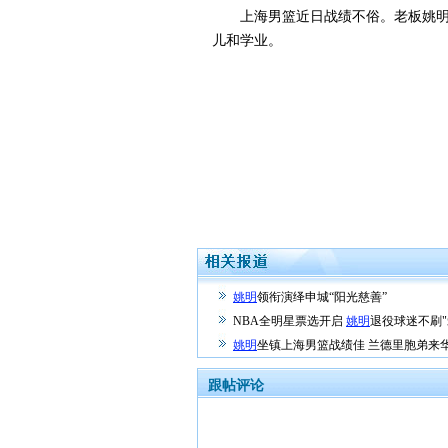
上海男篮近日战绩不俗。老板姚明心
儿和学业。
姚明
领衔演绎申城“阳光慈善”
NBA全明星票选开启
姚明
退役球迷不刷"
姚明
坐镇上海男篮战绩佳 兰德里胞弟来
跟帖评论