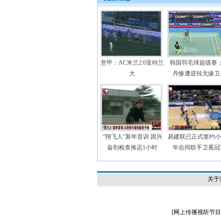
意甲：AC米兰2:0亚特兰
韩国羽毛球超级赛
大
丹惨遭逆转无缘卫
“翔飞人”新年首训 因兴
易建联已正式签约小牛
奋剂检查推迟1小时
年合同联手卫冕冠
关于
[
网上传播视听节目许可