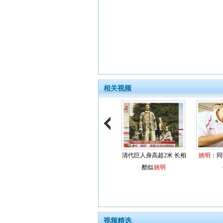
相关视频
清代巨人身高超2米 长相
姚明
：同
酷似
姚明
视频精选