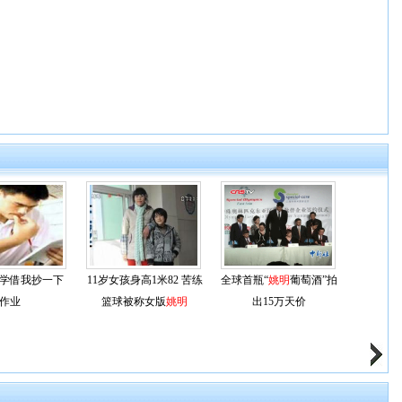
学借我抄一下
11岁女孩身高1米82 苦练
全球首瓶“
姚明
葡萄酒”拍
作业
篮球被称女版
姚明
出15万天价