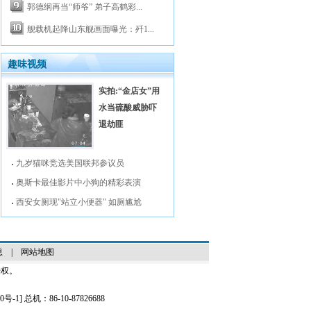
郭德纲再当“师爷” 弟子高鹤彩...
舰载机起降山东舰画面曝光：歼1...
趣味视频
实拍:“金店女”用
水当硫酸威胁吓
退劫匪
九岁猫咪竞选美国联邦参议员
奥斯卡最佳影片中小狗的精彩表演
西安女厕现"站立小便器" 如厕尴尬
息
|
网站地图
授权。
0号-1
] 总机：86-10-87826688