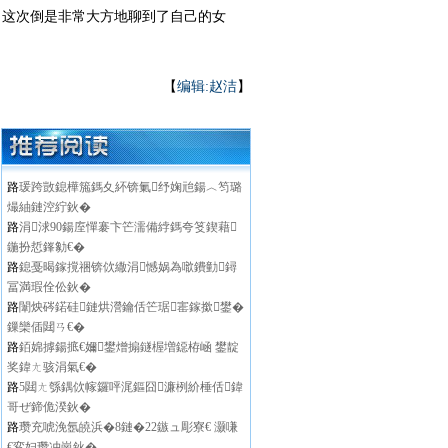
这次倒是非常大方地聊到了自己的女
【
编辑:赵洁
】
路
瑗跨敳鎴樺箷鎷夊紑锛氭纾婅兘鍚︿笉璐
熶紬鏈涳紵鈥�
路
涓浗90鍚庢憚褰卞笀濡備綍鎷夸笅鍥藉
鍦扮悊鎽勨€�
路
鎴戞暍鎵撹祵锛佽繖涓憾娲為噷鐨勭鐞
冨満瑕佺伀鈥�
路
闈炴硶鍩硅鏈烘瀯鑰佸笀琚寚鎵撳鐢�
鏁欒偛閮ㄢ€�
路
銆婂摢鍚掋€嬭鐢熷搧鐩楃増鐚栫崡 鐢靛
奖鍏ㄤ骇涓氣€�
路
5閮ㄤ綔鍝佽幏鑼呯浘鏂囧濂栵紒棰佸鍏
哥ぜ鍗佹湀鈥�
路
瓒充唬浼氬皢浜�8鏈�22鏃ュ彫寮€ 灏嗛
€変妇瓒冲崗鈥�