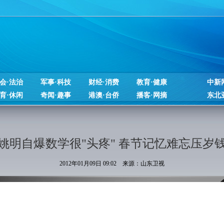
会·法治
军事·科技
财经·消费
教育·健康
中新
育·休闲
奇闻·趣事
港澳·台侨
播客·网摘
东北
姚明自爆数学很"头疼" 春节记忆难忘压岁
2012年01月09日 09:02 来源：山东卫视