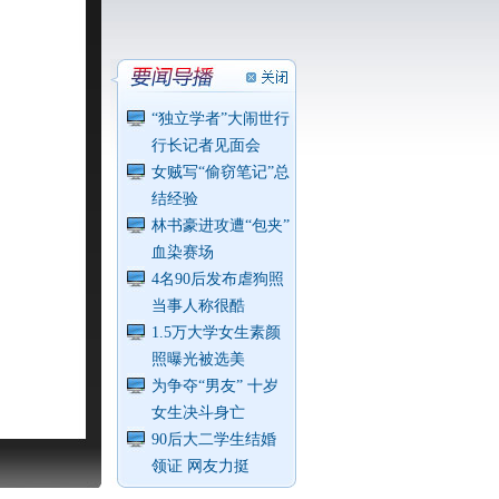
“独立学者”大闹世行
行长记者见面会
女贼写“偷窃笔记”总
结经验
林书豪进攻遭“包夹”
血染赛场
4名90后发布虐狗照
当事人称很酷
1.5万大学女生素颜
照曝光被选美
为争夺“男友” 十岁
女生决斗身亡
90后大二学生结婚
领证 网友力挺