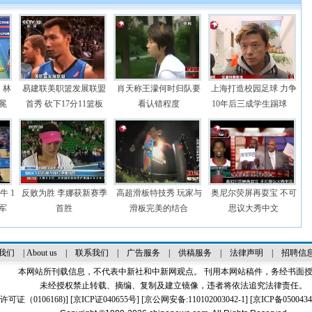
：林
易建联美职篮发展联盟
肖天称王濛何时归队要
上海打造校园足球 力争
冕
首秀 砍下17分11篮板
看认错程度
10年后三成学生踢球
 1
反败为胜 李娜获新赛季
高超滑板特技秀 玩家与
奥尼尔荧屏再耍宝 不可
军
首胜
滑板完美的结合
思议大秀中文
我们
|
About us
|
联系我们
|
广告服务
|
供稿服务
|
法律声明
|
招聘信
本网站所刊载信息，不代表中新社和中新网观点。 刊用本网站稿件，务经书面
未经授权禁止转载、摘编、复制及建立镜像，违者将依法追究法律责任。
证（0106168)
] [
京ICP证040655号
] [京公网安备:110102003042-1] [
京ICP备0500434