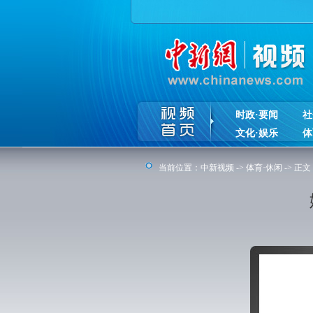
时政·要闻
社
文化·娱乐
体
当前位置：
中新视频
->
体育·休闲
-> 正文