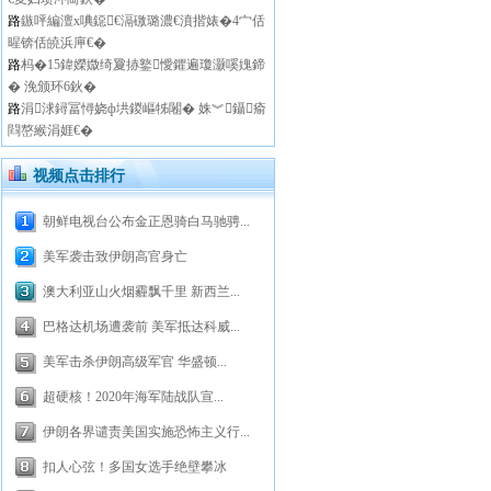
路
鏃呯編澶х唺鐚€滆礉璐濃€濆揩婊�4宀佸
暒锛佸皢浜庘€�
路
杩�15鍏嬫媺绮夐捇鐜懓鑺遍瓊灏嗘媿鍗
� 浼颁环6鈥�
路
涓浗鐞冨憳娆ф垬鍐嶇牬闂� 姝︾鑷瘉
閰嶅緱涓娾€�
视频点击排行
朝鲜电视台公布金正恩骑白马驰骋...
美军袭击致伊朗高官身亡
澳大利亚山火烟霾飘千里 新西兰...
巴格达机场遭袭前 美军抵达科威...
美军击杀伊朗高级军官 华盛顿...
超硬核！2020年海军陆战队宣...
伊朗各界谴责美国实施恐怖主义行...
扣人心弦！多国女选手绝壁攀冰