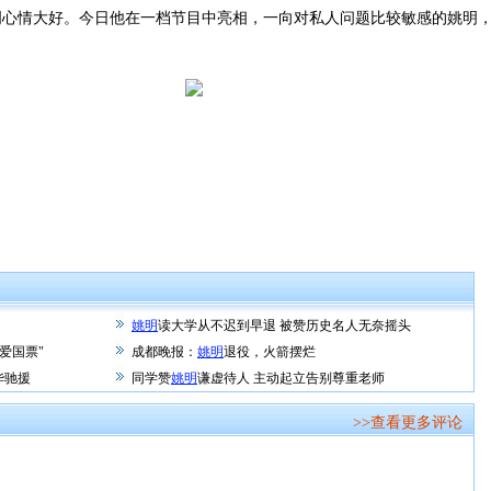
情大好。今日他在一档节目中亮相，一向对私人问题比较敏感的姚明，
姚明
读大学从不迟到早退 被赞历史名人无奈摇头
爱国票"
成都晚报：
姚明
退役，火箭摆烂
华驰援
同学赞
姚明
谦虚待人 主动起立告别尊重老师
>>查看更多评论