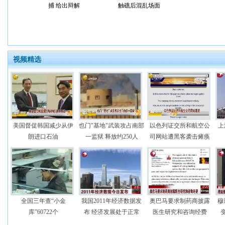
捕 给出辩解
触礁后混乱场面
视频精选
美国督促韩国减少从伊
也门"基地"武装攻占南部
以色列证交所和航空公
上
朗进口石油
一监狱 释放约250人
司网站遭黑客袭击瘫痪
全国三年查“小金
我国2011年经济数据发
奥巴马要求制药商披露
穆
库”60722个
布 经济发展处于正常
医生研究和咨询经费