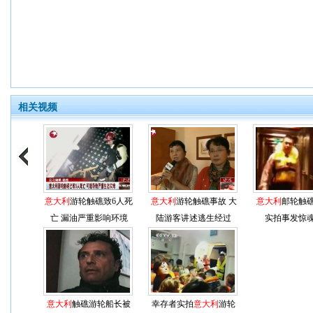
相关视频
意大利
游轮触礁致6人死
意大利
游轮触礁事故 大
意大利
邮轮触
亡 漏油严重影响环境
陆游客讲述逃生经过
实拍事发惊
意大利
触礁游轮船长被
幸存者实拍
意大利
游轮