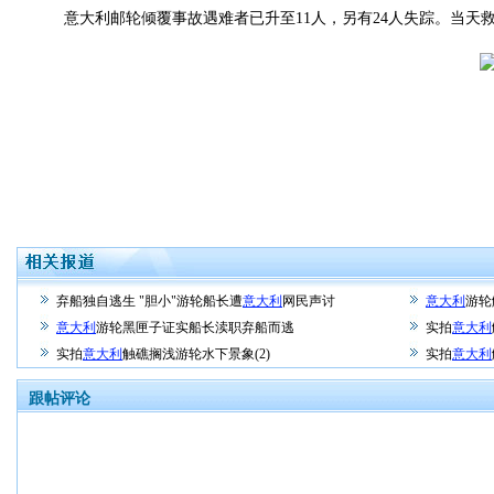
意大利邮轮倾覆事故遇难者已升至11人，另有24人失踪。当天
弃船独自逃生 "胆小"游轮船长遭
意大利
网民声讨
意大利
游轮
意大利
游轮黑匣子证实船长渎职弃船而逃
实拍
意大利
实拍
意大利
触礁搁浅游轮水下景象(2)
实拍
意大利
跟帖评论