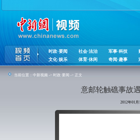
时政·要闻
社会·法治
军事·科技
文化·娱乐
体育·休闲
奇闻·趣事
当前位置：
中新视频
->
时政·要闻
-> 正文
意邮轮触礁事故遇难
2012年01