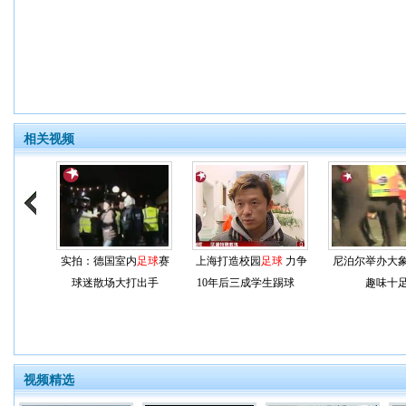
相关视频
实拍：德国室内
足球
赛
上海打造校园
足球
力争
尼泊尔举办大
球迷散场大打出手
10年后三成学生踢球
趣味十
视频精选