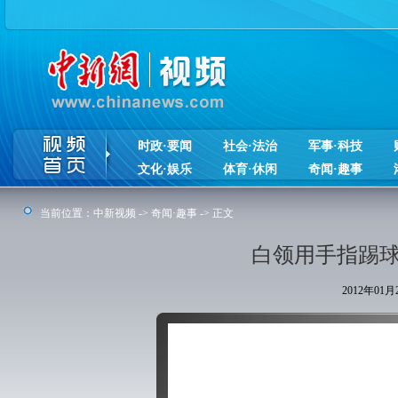
时政·要闻
社会·法治
军事·科技
文化·娱乐
体育·休闲
奇闻·趣事
当前位置：
中新视频
->
奇闻·趣事
-> 正文
白领用手指踢球
2012年01