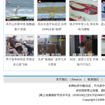
高手山羊爱冲浪 能翻越
高尔夫选手玩花活 击球
除夕拜年雷人礼 寿衣寿
盘
数个浪潮
200码水面"敲锣"
鞋为哪般
男子耍单轮特技 带着女
五岁“逼婚妹” 逼哭七岁
实拍：超雷人宝宝 对着
失
友公路飞驰
小男孩
镜子打自己
关于我们
|
About us
|
联系我们
|
本网站所刊载信息，不代表中
未经授权禁止转载、摘
[
网上传播视听节目许可证（0106168)
] [
京ICP证04065
Copyright ©1999