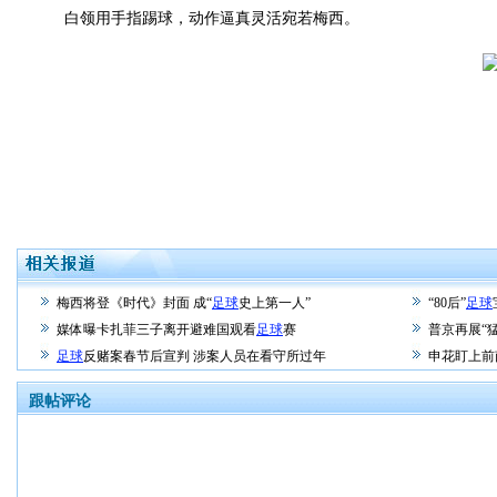
白领用手指踢球，动作逼真灵活宛若梅西。
梅西将登《时代》封面 成“
足球
史上第一人”
“80后”
足球
媒体曝卡扎菲三子离开避难国观看
足球
赛
普京再展“猛
足球
反赌案春节后宣判 涉案人员在看守所过年
申花盯上前
跟帖评论