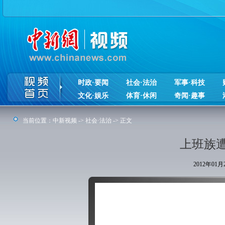
时政·要闻
社会·法治
军事·科技
文化·娱乐
体育·休闲
奇闻·趣事
当前位置：
中新视频
->
社会·法治
-> 正文
上班族
2012年01