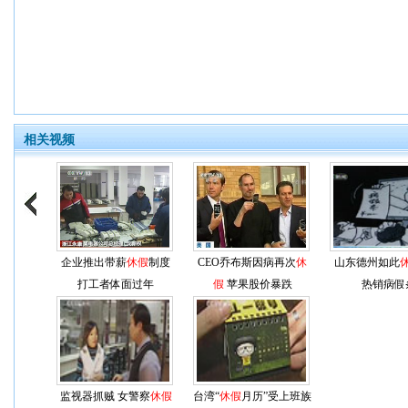
相关视频
企业推出带薪
休假
制度
CEO乔布斯因病再次
休
山东德州如此
打工者体面过年
假
苹果股价暴跌
热销病假
监视器抓贼 女警察
休假
台湾“
休假
月历”受上班族