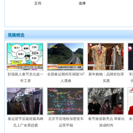
立功
追捧
视频精选
职场新人春节支出超一
全国春运期间车祸致547
新年购物：品牌折扣享
车
年工资
人遇难
实惠
春运迎节后返程最高峰
北京节后地铁加密发车
春节旅游新亮点 举家出
未
北上广余票趋紧
运营平稳
游成时尚