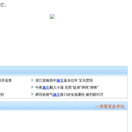
亡。
展开追查
浙江老板雨中
飙车
返乡过年 宝马焚毁
午夜
飙车
翻入小溪 无照“徒弟”摔死“师傅”
获刑
两司机怄气
飙车
致13岁女孩重伤 被判赔95万
>>查看更多评论