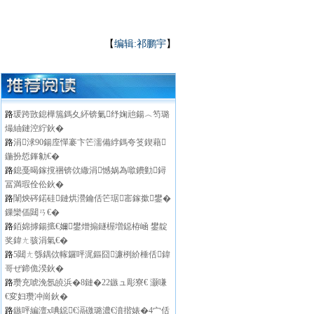
【
编辑:祁鹏宇
】
路
瑗跨敳鎴樺箷鎷夊紑锛氭纾婅兘鍚︿笉璐
熶紬鏈涳紵鈥�
路
涓浗90鍚庢憚褰卞笀濡備綍鎷夸笅鍥藉
鍦扮悊鎽勨€�
路
鎴戞暍鎵撹祵锛佽繖涓憾娲為噷鐨勭鐞
冨満瑕佺伀鈥�
路
闈炴硶鍩硅鏈烘瀯鑰佸笀琚寚鎵撳鐢�
鏁欒偛閮ㄢ€�
路
銆婂摢鍚掋€嬭鐢熷搧鐩楃増鐚栫崡 鐢靛
奖鍏ㄤ骇涓氣€�
路
5閮ㄤ綔鍝佽幏鑼呯浘鏂囧濂栵紒棰佸鍏
哥ぜ鍗佹湀鈥�
路
瓒充唬浼氬皢浜�8鏈�22鏃ュ彫寮€ 灏嗛
€変妇瓒冲崗鈥�
路
鏃呯編澶х唺鐚€滆礉璐濃€濆揩婊�4宀佸