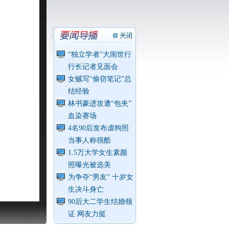
“独立学者”大闹世行
行长记者见面会
女贼写“偷窃笔记”总
结经验
林书豪进攻遭“包夹”
血染赛场
4名90后发布虐狗照
当事人称很酷
1.5万大学女生素颜
照曝光被选美
为争夺“男友” 十岁女
生决斗身亡
90后大二学生结婚领
证 网友力挺