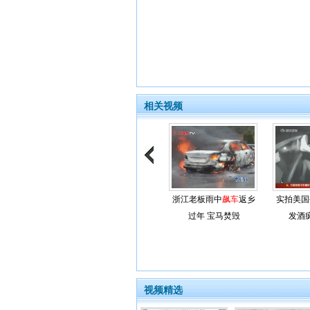
相关视频
浙江老板雨中
飙车
返乡
实拍美国
过年 宝马焚毁
发酒
视频精选