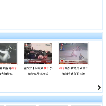
裸女醉驾
飙车
监控拍下窃贼狂
飙车
多
飙车
族蛋袭警局 四警车
疯大闹警车
辆警车围追堵截
追捕失败颜面扫地