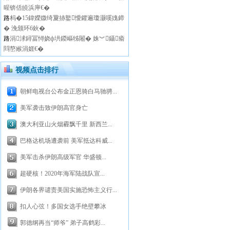
暒锛佸皢浜庘€�
路
杩�15鍏嬫媺绮夐捇鐜懓鑺遍瓊灏嗘媿鍗
� 浼颁环6鈥�
路
涓浗鐞冨憳娆ф垬鍐嶇牬闂� 姝︾鑷瘉
閰嶅緱涓娾€�
视频点击排行
朝鲜电视台公布金正恩骑白马驰骋...
美军袭击致伊朗高官身亡
澳大利亚山火烟霾飘千里 新西兰...
巴格达机场遭袭前 美军抵达科威...
美军击杀伊朗高级军官 华盛顿...
超硬核！2020年海军陆战队宣...
伊朗各界谴责美国实施恐怖主义行...
扣人心弦！多国女选手绝壁攀冰
郭德纲再当“师爷” 弟子高鹤彩...