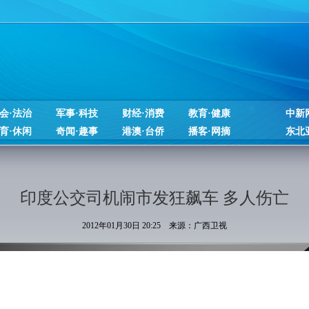
会·法治
军事·科技
财经·消费
教育·健康
中新
育·休闲
奇闻·趣事
港澳·台侨
播客·网摘
东北
印度公交司机闹市发狂飙车 多人伤亡
2012年01月30日 20:25 来源：广西卫视