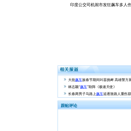
印度公交司机闹市发狂飙车多人伤
大批
飙车
族春节期间叫嚣挑衅 高雄警方
林志颖“
飙车
”助阵《极速天使》
长春两男子马路上
飙车
追逐致路人重伤
跟帖评论