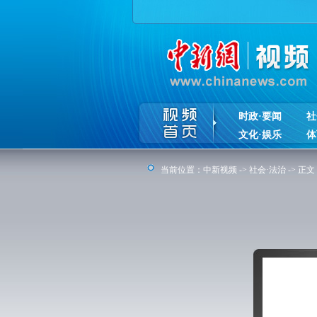
时政·要闻
社
文化·娱乐
体
当前位置：
中新视频
->
社会·法治
-> 正文