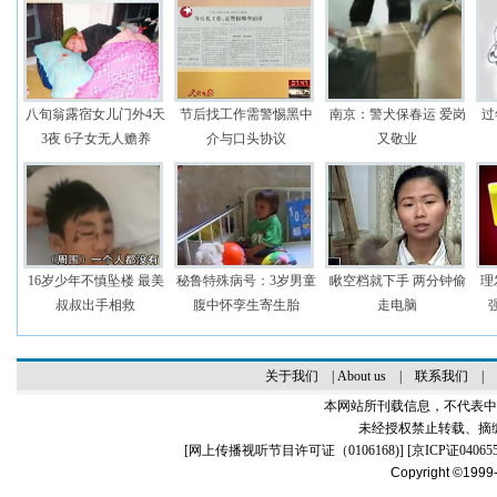
八旬翁露宿女儿门外4天
节后找工作需警惕黑中
南京：警犬保春运 爱岗
过
3夜 6子女无人赡养
介与口头协议
又敬业
16岁少年不慎坠楼 最美
秘鲁特殊病号：3岁男童
瞅空档就下手 两分钟偷
理
叔叔出手相救
腹中怀孪生寄生胎
走电脑
关于我们
|
About us
|
联系我们
|
本网站所刊载信息，不代表中
未经授权禁止转载、摘
[
网上传播视听节目许可证（0106168)
] [
京ICP证04065
Copyright ©1999