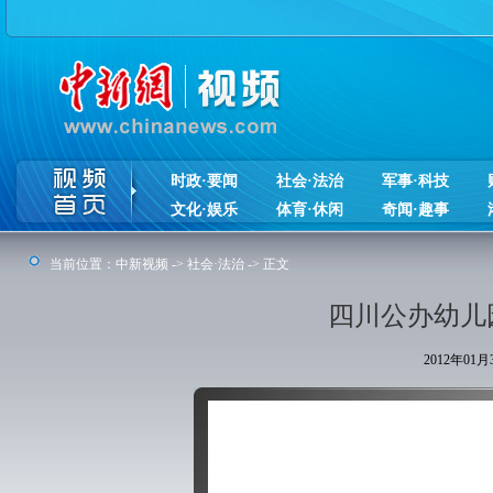
时政·要闻
社会·法治
军事·科技
文化·娱乐
体育·休闲
奇闻·趣事
当前位置：
中新视频
->
社会·法治
-> 正文
四川公办幼儿
2012年01