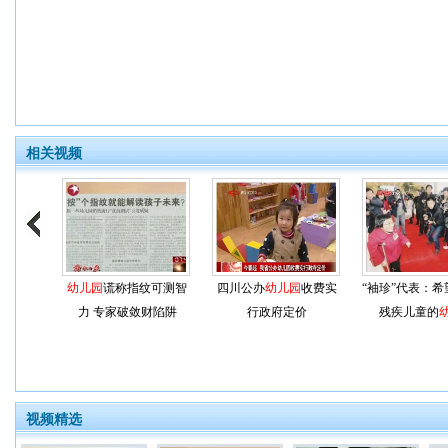
相关视频
幼儿园
谎称指纹可测智
四川公办
幼儿园
收费实
“袖珍”代表：
力 专家破敛财陷阱
行政府定价
残疾儿童的
视频精选